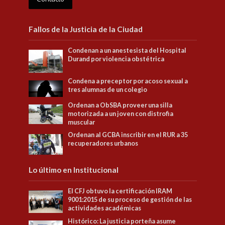
Fallos de la Justicia de la Ciudad
Condenan a un anestesista del Hospital
Durand por violencia obstétrica
Condena a preceptor por acoso sexual a
tres alumnas de un colegio
Ordenan a ObSBA proveer una silla
motorizada a un joven con distrofia
muscular
Ordenan al GCBA inscribir en el RUR a 35
recuperadores urbanos
Lo último en Institucional
El CFJ obtuvo la certificación IRAM
9001:2015 de su proceso de gestión de las
actividades académicas
Histórico: La justicia porteña asume