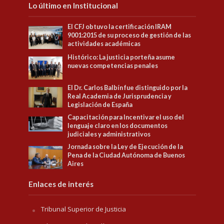
Lo último en Institucional
El CFJ obtuvo la certificación IRAM
9001:2015 de su proceso de gestión de las
actividades académicas
Histórico: La justicia porteña asume
nuevas competencias penales
El Dr. Carlos Balbín fue distinguido por la
Real Academia de Jurisprudencia y
Legislación de España
Capacitación para Incentivar el uso del
lenguaje claro en los documentos
judiciales y administrativos
Jornada sobre la Ley de Ejecución de la
Pena de la Ciudad Autónoma de Buenos
Aires
Enlaces de interés
Tribunal Superior de Justicia