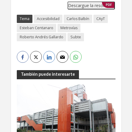
Descargue la resolución
PDF
Tema
Accesibilidad
Carlos Balbín
CAyT
Esteban Centanaro
Metrovías
Roberto Andrés Gallardo
Subte
También puede interesarte