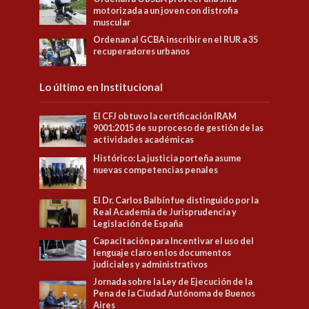
motorizada a un joven con distrofia
muscular
Ordenan al GCBA inscribir en el RUR a 35
recuperadores urbanos
Lo último en Institucional
El CFJ obtuvo la certificación IRAM
9001:2015 de su proceso de gestión de las
actividades académicas
Histórico: La justicia porteña asume
nuevas competencias penales
El Dr. Carlos Balbín fue distinguido por la
Real Academia de Jurisprudencia y
Legislación de España
Capacitación para Incentivar el uso del
lenguaje claro en los documentos
judiciales y administrativos
Jornada sobre la Ley de Ejecución de la
Pena de la Ciudad Autónoma de Buenos
Aires