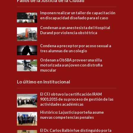
Fallos de la Justicia de la Ciudad
Imponen realizar un taller de capacitación
en discapacidad diseñado para el caso
Condenan a un anestesista del Hospital
Durand por violencia obstétrica
Condena a preceptor por acoso sexual a
tres alumnas de un colegio
Ordenan a ObSBA proveer una silla
motorizada a un joven con distrofia
muscular
Lo último en Institucional
El CFJ obtuvo la certificación IRAM
9001:2015 de su proceso de gestión de las
actividades académicas
Histórico: La justicia porteña asume
nuevas competencias penales
El Dr. Carlos Balbín fue distinguido por la