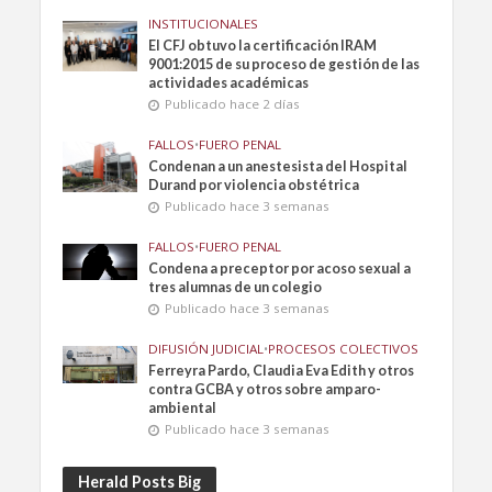
INSTITUCIONALES
El CFJ obtuvo la certificación IRAM
9001:2015 de su proceso de gestión de las
actividades académicas
Publicado hace 2 días
FALLOS
•
FUERO PENAL
Condenan a un anestesista del Hospital
Durand por violencia obstétrica
Publicado hace 3 semanas
FALLOS
•
FUERO PENAL
Condena a preceptor por acoso sexual a
tres alumnas de un colegio
Publicado hace 3 semanas
DIFUSIÓN JUDICIAL
•
PROCESOS COLECTIVOS
Ferreyra Pardo, Claudia Eva Edith y otros
contra GCBA y otros sobre amparo-
ambiental
Publicado hace 3 semanas
Herald Posts Big