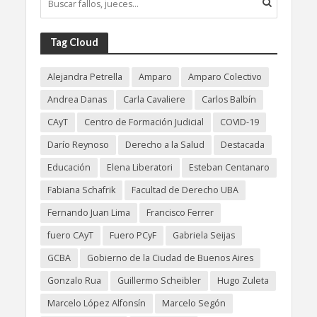
Tag Cloud
Alejandra Petrella
Amparo
Amparo Colectivo
Andrea Danas
Carla Cavaliere
Carlos Balbín
CAyT
Centro de Formación Judicial
COVID-19
Darío Reynoso
Derecho a la Salud
Destacada
Educación
Elena Liberatori
Esteban Centanaro
Fabiana Schafrik
Facultad de Derecho UBA
Fernando Juan Lima
Francisco Ferrer
fuero CAyT
Fuero PCyF
Gabriela Seijas
GCBA
Gobierno de la Ciudad de Buenos Aires
Gonzalo Rua
Guillermo Scheibler
Hugo Zuleta
Marcelo López Alfonsín
Marcelo Segón