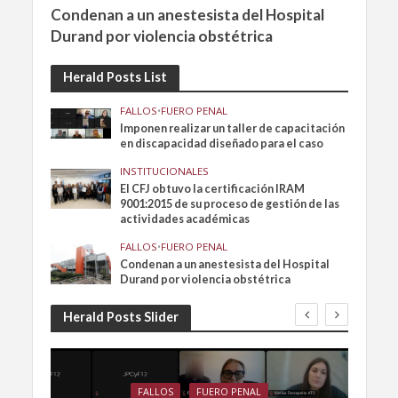
Condenan a un anestesista del Hospital
Durand por violencia obstétrica
Herald Posts List
FALLOS
•
FUERO PENAL
Imponen realizar un taller de capacitación
en discapacidad diseñado para el caso
INSTITUCIONALES
El CFJ obtuvo la certificación IRAM
9001:2015 de su proceso de gestión de las
actividades académicas
FALLOS
•
FUERO PENAL
Condenan a un anestesista del Hospital
Durand por violencia obstétrica
Herald Posts Slider
FALLOS
FUERO PENAL