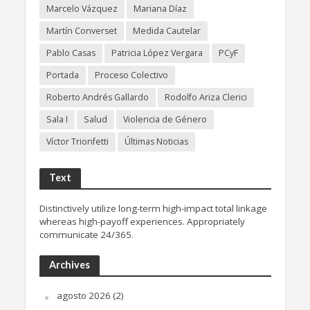
Marcelo Vázquez
Mariana Díaz
Martín Converset
Medida Cautelar
Pablo Casas
Patricia López Vergara
PCyF
Portada
Proceso Colectivo
Roberto Andrés Gallardo
Rodolfo Ariza Clerici
Sala I
Salud
Violencia de Género
Víctor Trionfetti
Últimas Noticias
Text
Distinctively utilize long-term high-impact total linkage
whereas high-payoff experiences. Appropriately
communicate 24/365.
Archives
agosto 2026
(2)