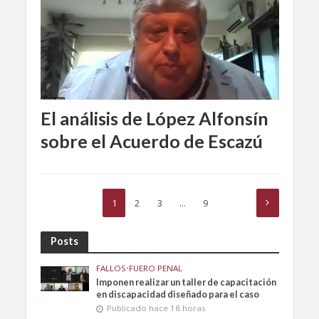
El análisis de López Alfonsín
sobre el Acuerdo de Escazú
1
2
3
…
9
Posts
FALLOS
•
FUERO PENAL
Imponen realizar un taller de capacitación
en discapacidad diseñado para el caso
Publicado hace 18 horas