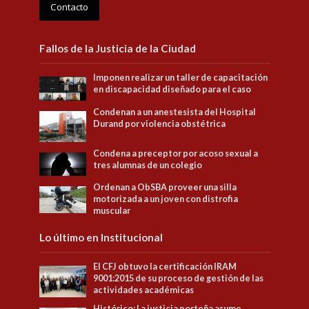
Contacto
Fallos de la Justicia de la Ciudad
Imponen realizar un taller de capacitación
en discapacidad diseñado para el caso
Condenan a un anestesista del Hospital
Durand por violencia obstétrica
Condena a preceptor por acoso sexual a
tres alumnas de un colegio
Ordenan a ObSBA proveer una silla
motorizada a un joven con distrofia
muscular
Lo último en Institucional
El CFJ obtuvo la certificación IRAM
9001:2015 de su proceso de gestión de las
actividades académicas
Histórico: La justicia porteña asume