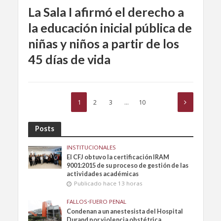
La Sala I afirmó el derecho a
la educación inicial pública de
niñas y niños a partir de los
45 días de vida
1
2
3
…
10
Posts
INSTITUCIONALES
El CFJ obtuvo la certificación IRAM
9001:2015 de su proceso de gestión de las
actividades académicas
Publicado hace 13 horas
FALLOS
•
FUERO PENAL
Condenan a un anestesista del Hospital
Durand por violencia obstétrica