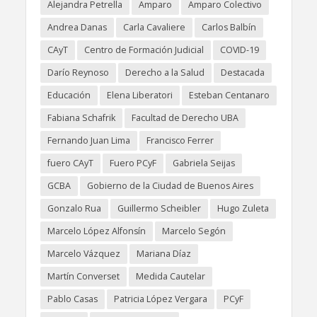
Alejandra Petrella
Amparo
Amparo Colectivo
Andrea Danas
Carla Cavaliere
Carlos Balbín
CAyT
Centro de Formación Judicial
COVID-19
Darío Reynoso
Derecho a la Salud
Destacada
Educación
Elena Liberatori
Esteban Centanaro
Fabiana Schafrik
Facultad de Derecho UBA
Fernando Juan Lima
Francisco Ferrer
fuero CAyT
Fuero PCyF
Gabriela Seijas
GCBA
Gobierno de la Ciudad de Buenos Aires
Gonzalo Rua
Guillermo Scheibler
Hugo Zuleta
Marcelo López Alfonsín
Marcelo Segón
Marcelo Vázquez
Mariana Díaz
Martín Converset
Medida Cautelar
Pablo Casas
Patricia López Vergara
PCyF