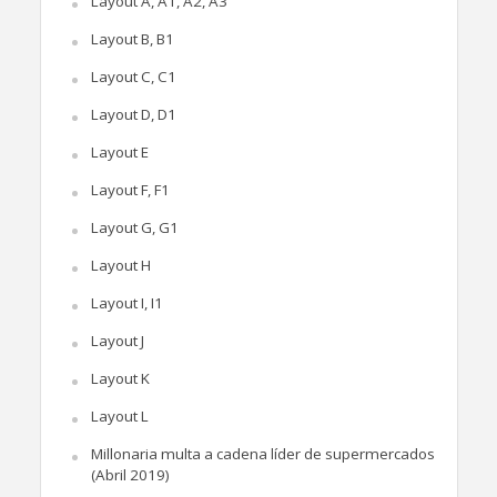
Layout A, A1, A2, A3
Layout B, B1
Layout C, C1
Layout D, D1
Layout E
Layout F, F1
Layout G, G1
Layout H
Layout I, I1
Layout J
Layout K
Layout L
Millonaria multa a cadena líder de supermercados
(Abril 2019)