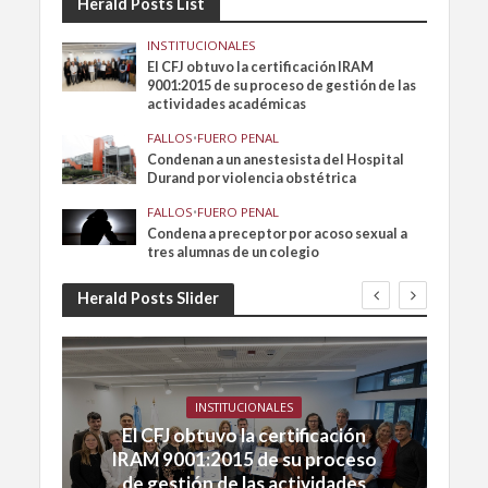
Herald Posts List
INSTITUCIONALES
El CFJ obtuvo la certificación IRAM
9001:2015 de su proceso de gestión de las
actividades académicas
FALLOS
•
FUERO PENAL
Condenan a un anestesista del Hospital
Durand por violencia obstétrica
FALLOS
•
FUERO PENAL
Condena a preceptor por acoso sexual a
tres alumnas de un colegio
Herald Posts Slider
INSTITUCIONALES
El CFJ obtuvo la certificación
IRAM 9001:2015 de su proceso
de gestión de las actividades