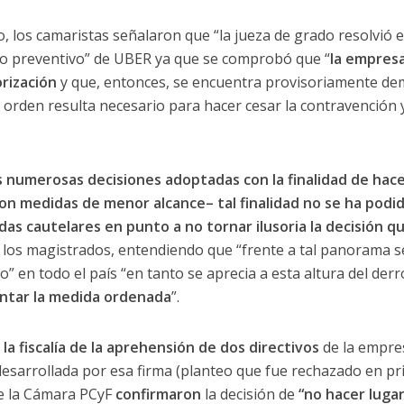
, los camaristas señalaron que “la jueza de grado resolvió e
eo preventivo” de UBER ya que se comprobó que “
la empresa
orización
y que, entonces, se encuentra provisoriamente dem
 la orden resulta necesario para hacer cesar la contravención
s numerosas decisiones adoptadas con la finalidad de hace
n medidas de menor alcance– tal finalidad no se ha podido
idas cautelares en punto a no tornar ilusoria la decisión q
 los magistrados, entendiendo que “frente a tal panorama s
” en todo el país “en tanto se aprecia a esta altura del der
ntar la medida ordenada
”.
 la fiscalía de la aprehensión de dos directivos
de la empre
 desarrollada por esa firma (planteo que fue rechazado en pr
de la Cámara PCyF
confirmaron
la decisión de
“no hacer lugar 