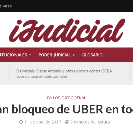
s Aires
ITUCIONALES
PODER JUDICIAL
GLOSARIO
De Morais, Oscar Antonio y otros y otros contra GCBA
sobre amparo-habitacionales
FALLOS
•
FUERO PENAL
n bloqueo de UBER en tod
11 de abril de 2017
3 minutos de lectura