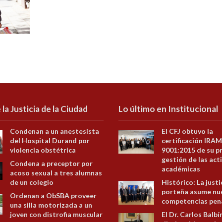
 la Justicia de la Ciudad
Lo último en Institucional
Condenan a un anestesista
El CFJ obtuvo la
del Hospital Durand por
certificación IRAM
violencia obstétrica
9001:2015 de su p
gestión de las act
Condena a preceptor por
académicas
acoso sexual a tres alumnas
de un colegio
Histórico: La justi
porteña asume nu
Ordenan a ObSBA proveer
competencias pen
una silla motorizada a un
joven con distrofia muscular
El Dr. Carlos Balbí