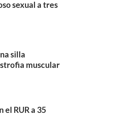
so sexual a tres
a silla
istrofia muscular
n el RUR a 35