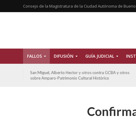
Consejo de la Magistratura de la Ciudad Autónoma de Bueno
FALLOS
DIFUSIÓN
GUÍA JUDICIAL
INST
tros
San Miguel, Alberto Hector y otros contra GCBA y otros
sobre Amparo-Patrimonio Cultural Histórico
Confirma