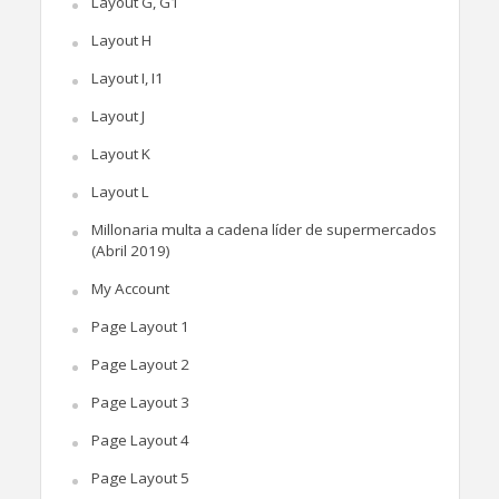
Layout G, G1
Layout H
Layout I, I1
Layout J
Layout K
Layout L
Millonaria multa a cadena líder de supermercados
(Abril 2019)
My Account
Page Layout 1
Page Layout 2
Page Layout 3
Page Layout 4
Page Layout 5