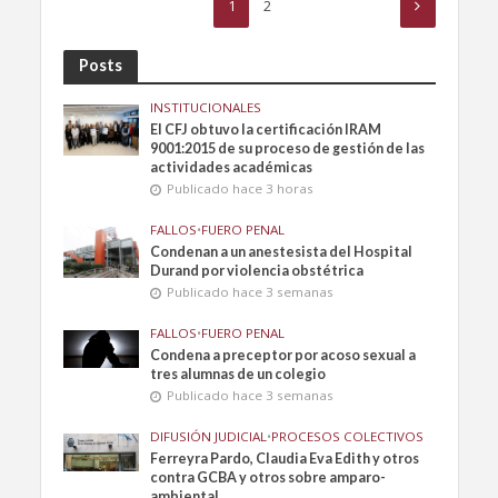
1
2
Posts
INSTITUCIONALES
El CFJ obtuvo la certificación IRAM
9001:2015 de su proceso de gestión de las
actividades académicas
Publicado hace 3 horas
FALLOS
•
FUERO PENAL
Condenan a un anestesista del Hospital
Durand por violencia obstétrica
Publicado hace 3 semanas
FALLOS
•
FUERO PENAL
Condena a preceptor por acoso sexual a
tres alumnas de un colegio
Publicado hace 3 semanas
DIFUSIÓN JUDICIAL
•
PROCESOS COLECTIVOS
Ferreyra Pardo, Claudia Eva Edith y otros
contra GCBA y otros sobre amparo-
ambiental