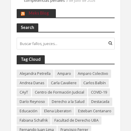
competencias penales
3 de julio de 2026
Meks Blog
Search
Tag Cloud
Alejandra Petrella
Amparo
Amparo Colectivo
Andrea Danas
Carla Cavaliere
Carlos Balbín
CAyT
Centro de Formación Judicial
COVID-19
Darío Reynoso
Derecho a la Salud
Destacada
Educación
Elena Liberatori
Esteban Centanaro
Fabiana Schafrik
Facultad de Derecho UBA
Fernando Juan Lima
Francisco Ferrer