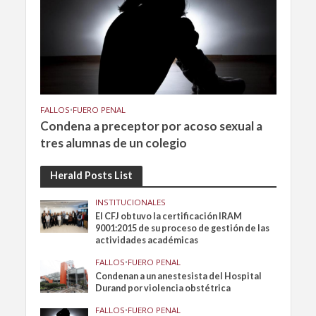
FALLOS
•
FUERO PENAL
Condena a preceptor por acoso sexual a
tres alumnas de un colegio
Herald Posts List
INSTITUCIONALES
El CFJ obtuvo la certificación IRAM
9001:2015 de su proceso de gestión de las
actividades académicas
FALLOS
•
FUERO PENAL
Condenan a un anestesista del Hospital
Durand por violencia obstétrica
FALLOS
•
FUERO PENAL