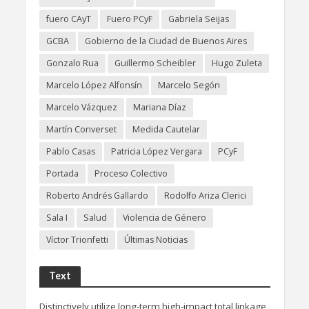
fuero CAyT
Fuero PCyF
Gabriela Seijas
GCBA
Gobierno de la Ciudad de Buenos Aires
Gonzalo Rua
Guillermo Scheibler
Hugo Zuleta
Marcelo López Alfonsín
Marcelo Segón
Marcelo Vázquez
Mariana Díaz
Martín Converset
Medida Cautelar
Pablo Casas
Patricia López Vergara
PCyF
Portada
Proceso Colectivo
Roberto Andrés Gallardo
Rodolfo Ariza Clerici
Sala I
Salud
Violencia de Género
Víctor Trionfetti
Últimas Noticias
Text
Distinctively utilize long-term high-impact total linkage