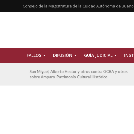
Consejo de la Magistratura de la Ciudad Autónoma de Bueno
FALLOS
DIFUSIÓN
GUÍA JUDICIAL
INST
tros
San Miguel, Alberto Hector y otros contra GCBA y otros
sobre Amparo-Patrimonio Cultural Histórico