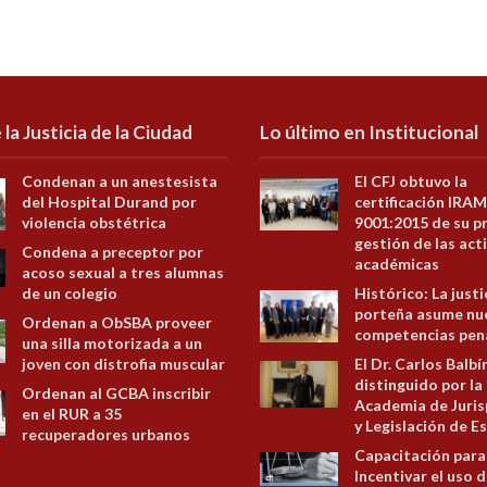
 la Justicia de la Ciudad
Lo último en Institucional
Condenan a un anestesista
El CFJ obtuvo la
del Hospital Durand por
certificación IRAM
violencia obstétrica
9001:2015 de su p
gestión de las act
Condena a preceptor por
académicas
acoso sexual a tres alumnas
de un colegio
Histórico: La justi
porteña asume nu
Ordenan a ObSBA proveer
competencias pen
una silla motorizada a un
joven con distrofia muscular
El Dr. Carlos Balbí
distinguido por la
Ordenan al GCBA inscribir
Academia de Juris
en el RUR a 35
y Legislación de E
recuperadores urbanos
Capacitación para
Incentivar el uso d