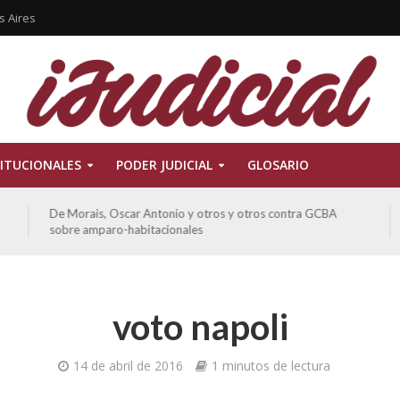
s Aires
ITUCIONALES
PODER JUDICIAL
GLOSARIO
De Morais, Oscar Antonio y otros y otros contra GCBA
sobre amparo-habitacionales
voto napoli
14 de abril de 2016
1 minutos de lectura