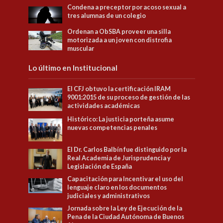
Condena a preceptor por acoso sexual a
tres alumnas de un colegio
Ordenan a ObSBA proveer una silla
motorizada a un joven con distrofia
muscular
Lo último en Institucional
El CFJ obtuvo la certificación IRAM
9001:2015 de su proceso de gestión de las
actividades académicas
Histórico: La justicia porteña asume
nuevas competencias penales
El Dr. Carlos Balbín fue distinguido por la
Real Academia de Jurisprudencia y
Legislación de España
Capacitación para Incentivar el uso del
lenguaje claro en los documentos
judiciales y administrativos
Jornada sobre la Ley de Ejecución de la
Pena de la Ciudad Autónoma de Buenos