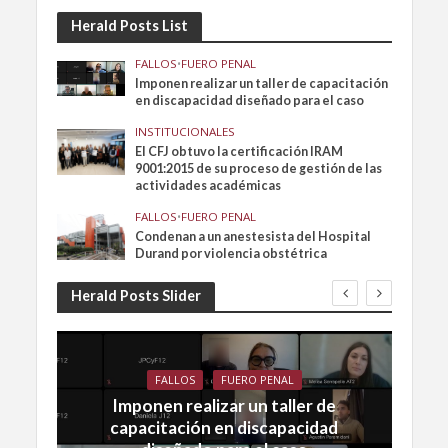
Herald Posts List
FALLOS
•
FUERO PENAL
Imponen realizar un taller de capacitación
en discapacidad diseñado para el caso
INSTITUCIONALES
El CFJ obtuvo la certificación IRAM
9001:2015 de su proceso de gestión de las
actividades académicas
FALLOS
•
FUERO PENAL
Condenan a un anestesista del Hospital
Durand por violencia obstétrica
Herald Posts Slider
FALLOS
FUERO PENAL
Imponen realizar un taller de
capacitación en discapacidad