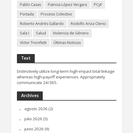
Pablo Casas
Patricia López Vergara
PCyF
Portada
Proceso Colectivo
Roberto Andrés Gallardo
Rodolfo Ariza Clerici
Sala I
Salud
Violencia de Género
Víctor Trionfetti
Últimas Noticias
Text
Distinctively utilize long-term high-impact total linkage
whereas high-payoff experiences. Appropriately
communicate 24/365.
Archives
agosto 2026
(2)
julio 2026
(5)
junio 2026
(9)