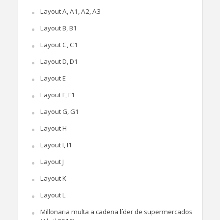
Layout A, A1, A2, A3
Layout B, B1
Layout C, C1
Layout D, D1
Layout E
Layout F, F1
Layout G, G1
Layout H
Layout I, I1
Layout J
Layout K
Layout L
Millonaria multa a cadena líder de supermercados