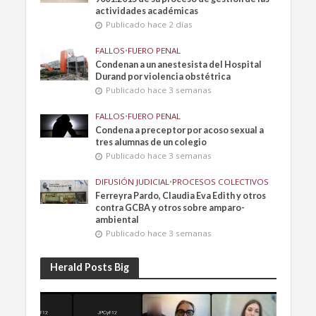
actividades académicas
Publicado hace 2 días
FALLOS
•
FUERO PENAL
Condenan a un anestesista del Hospital
Durand por violencia obstétrica
Publicado hace 3 semanas
FALLOS
•
FUERO PENAL
Condena a preceptor por acoso sexual a
tres alumnas de un colegio
Publicado hace 3 semanas
DIFUSIÓN JUDICIAL
•
PROCESOS COLECTIVOS
Ferreyra Pardo, Claudia Eva Edith y otros
contra GCBA y otros sobre amparo-
ambiental
Publicado hace 3 semanas
Herald Posts Big