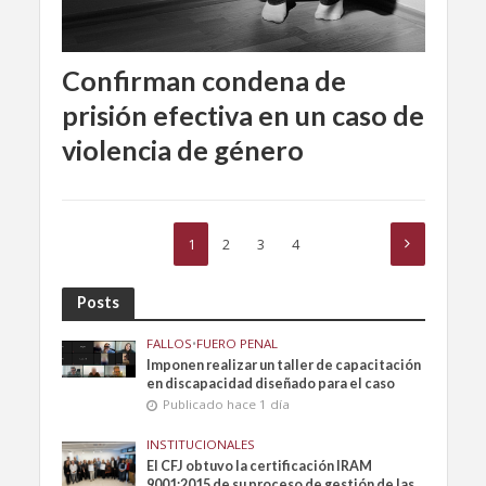
Confirman condena de
prisión efectiva en un caso de
violencia de género
1
2
3
4
Posts
FALLOS
•
FUERO PENAL
Imponen realizar un taller de capacitación
en discapacidad diseñado para el caso
Publicado hace 1 día
INSTITUCIONALES
El CFJ obtuvo la certificación IRAM
9001:2015 de su proceso de gestión de las