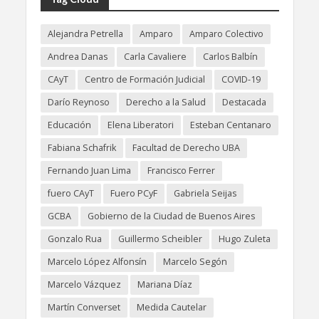
Alejandra Petrella
Amparo
Amparo Colectivo
Andrea Danas
Carla Cavaliere
Carlos Balbín
CAyT
Centro de Formación Judicial
COVID-19
Darío Reynoso
Derecho a la Salud
Destacada
Educación
Elena Liberatori
Esteban Centanaro
Fabiana Schafrik
Facultad de Derecho UBA
Fernando Juan Lima
Francisco Ferrer
fuero CAyT
Fuero PCyF
Gabriela Seijas
GCBA
Gobierno de la Ciudad de Buenos Aires
Gonzalo Rua
Guillermo Scheibler
Hugo Zuleta
Marcelo López Alfonsín
Marcelo Segón
Marcelo Vázquez
Mariana Díaz
Martín Converset
Medida Cautelar