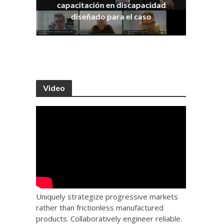
capacitación en discapacidad
os
IRA
diseñado para el caso
Video
Uniquely strategize progressive markets
rather than frictionless manufactured
products. Collaboratively engineer reliable.