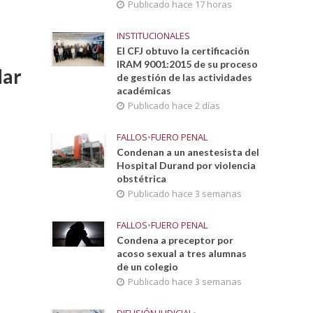
Publicado hace 17 horas
INSTITUCIONALES
El CFJ obtuvo la certificación
IRAM 9001:2015 de su proceso
dar
de gestión de las actividades
académicas
Publicado hace 2 días
FALLOS
•
FUERO PENAL
Condenan a un anestesista del
Hospital Durand por violencia
obstétrica
Publicado hace 3 semanas
FALLOS
•
FUERO PENAL
Condena a preceptor por
acoso sexual a tres alumnas
de un colegio
Publicado hace 3 semanas