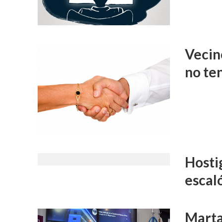
Vecino
no te
Hosti
escal
Marta