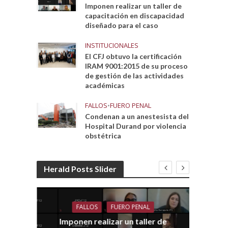
Imponen realizar un taller de
capacitación en discapacidad
diseñado para el caso
INSTITUCIONALES
El CFJ obtuvo la certificación
IRAM 9001:2015 de su proceso
de gestión de las actividades
académicas
FALLOS
•
FUERO PENAL
Condenan a un anestesista del
Hospital Durand por violencia
obstétrica
Herald Posts Slider
FALLOS
FUERO PENAL
Imponen realizar un taller de
dith
E