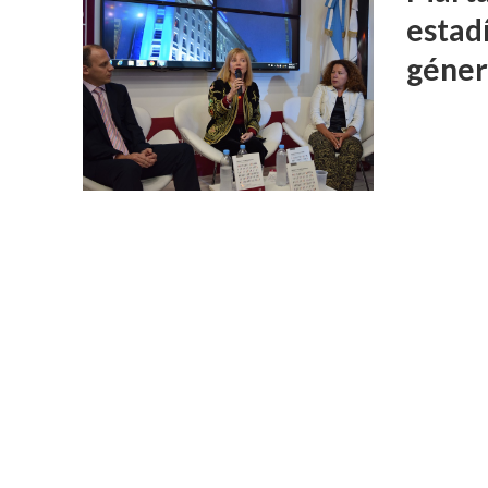
estad
géne