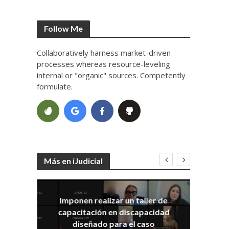
Follow Me
Collaboratively harness market-driven
processes whereas resource-leveling
internal or "organic" sources. Competently
formulate.
Más en iJudicial
Imponen realizar un taller de
E
capacitación en discapacidad
el
IRA
diseñado para el caso
ia