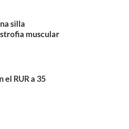
a silla
istrofia muscular
n el RUR a 35