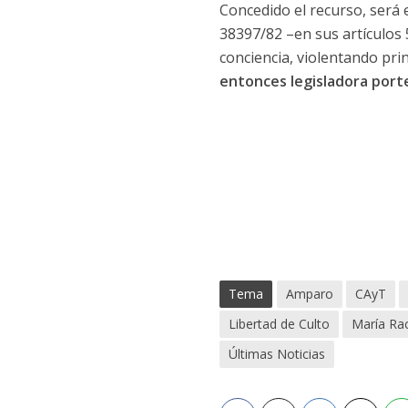
Concedido el recurso, será e
38397/82 –en sus artículos 5
conciencia, violentando prin
entonces legisladora port
Tema
Amparo
CAyT
Libertad de Culto
María Ra
Últimas Noticias