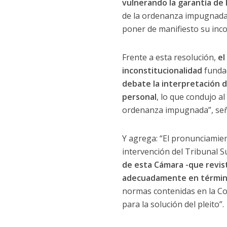
vulnerando la garantía de 
de la ordenanza impugnada p
poner de manifiesto su inco
Frente a esta resolución,
el
inconstitucionalidad
fundad
debate la interpretación de
personal
, lo que condujo al
ordenanza impugnada”, señal
Y agrega: “El pronunciamie
intervención del Tribunal S
de esta Cámara -que revist
adecuadamente en término
normas contenidas en la Co
para la solución del pleito”.