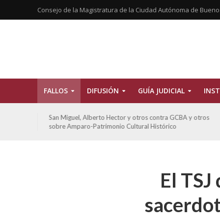
Consejo de la Magistratura de la Ciudad Autónoma de Bueno
FALLOS
DIFUSIÓN
GUÍA JUDICIAL
INST
tros
San Miguel, Alberto Hector y otros contra GCBA y otros
sobre Amparo-Patrimonio Cultural Histórico
El TSJ 
sacerdot