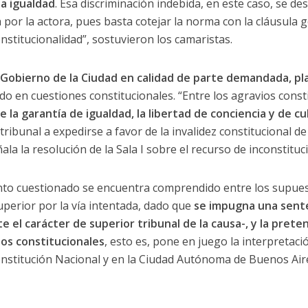
la igualdad
. Esa discriminación indebida, en este caso, se de
or la actora, pues basta cotejar la norma con la cláusula 
nstitucionalidad”, sostuvieron los camaristas.
 Gobierno de la Ciudad en calidad de parte demandada, pl
o en cuestiones constitucionales. “Entre los agravios const
 la garantía de igualdad, la libertad de conciencia y de c
 tribunal a expedirse a favor de la invalidez constitucional d
a la resolución de la Sala I sobre el recurso de inconstituc
nto cuestionado se encuentra comprendido entre los supuest
uperior por la vía intentada, dado que
se impugna una sente
e el carácter de superior tribunal de la causa-, y la prete
s constitucionales
, esto es, pone en juego la interpretació
nstitución Nacional y en la Ciudad Autónoma de Buenos Aire