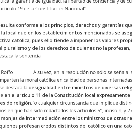
lca la garantía de igualdad, la libertad de conciencia y de c
rtículo 19 de la Constitución Nacional”.
resulta conforme a los principios, derechos y garantías qu
n la local que en los establecimientos mencionados se as
tiva católica, pues ello tiende a imponer los valores propi
l pluralismo y de los derechos de quienes no la profesan,
destaca la sentencia.
A su vez, en la resolución no sólo se señala 
mparten la moral católica en calidad de personas internada
se destaca la
desigualdad entre ministros de diversas reli
ue
en el artículo 11 de la Constitución local expresamente
es de religión
, ‘o cualquier circunstancia que implique distin
s en que han sido redactados los artículos 5°, inciso h, y 27
y monjas de intermediación entre los ministros de otras re
a quienes profesan credos distintos del católico en una ca