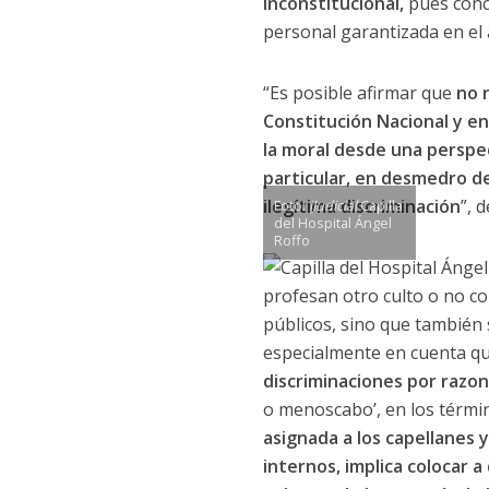
inconstitucional,
pues concu
personal garantizada en el a
“Es posible afirmar que
no 
Constitución Nacional y e
la moral desde una perspec
particular, en desmedro de
ilegítima discriminación
”, 
Foto:
iJudicial
Capilla
del Hospital Ángel
Roffo
profesan otro culto o no co
públicos, sino que también 
especialmente en cuenta q
discriminaciones por razon
o menoscabo’, en los término
asignada a los capellanes 
internos, implica colocar 