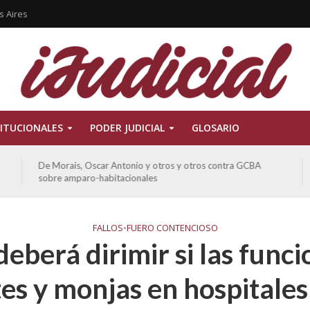
s Aires
ITUCIONALES
PODER JUDICIAL
GLOSARIO
De Morais, Oscar Antonio y otros y otros contra GCBA
sobre amparo-habitacionales
FALLOS
•
FUERO CONTENCIOSO
deberá dirimir si las func
es y monjas en hospitales