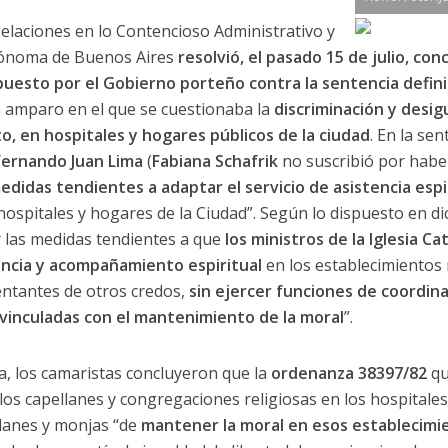
elaciones en lo Contencioso Administrativo y
utónoma de Buenos Aires
resolvió, el pasado 15 de julio, co
puesto por el Gobierno porteño contra la sentencia defini
un amparo en el que se cuestionaba la
discriminación y desi
to, en hospitales y hogares públicos de la ciudad
. En la se
Fernando Juan Lima
(
Fabiana Schafrik
no suscribió por hab
edidas tendientes a adaptar el servicio de asistencia espi
hospitales y hogares de la Ciudad”. Según lo dispuesto en dic
las medidas tendientes a que
los ministros de la Iglesia C
encia y acompañamiento espiritual
en los establecimientos
entantes de otros credos,
sin ejercer funciones de coordina
inculadas con el mantenimiento de la moral
”.
a, los camaristas concluyeron que la
ordenanza 38397/82
qu
los capellanes y congregaciones religiosas en los hospitales
llanes y monjas “de
mantener la moral en esos establecimi