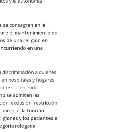
ultos y la autonomía
e se consagran en la
egure el mantenimiento de
os de una religión en
 incurriendo en una
la discriminación a quienes
s en hospitales y hogares
giones
. “Teniendo
 no se admiten las
ción, exclusión, restricción
, inciso e,
la función
ligiones y los pacientes e
tegoría relegada,