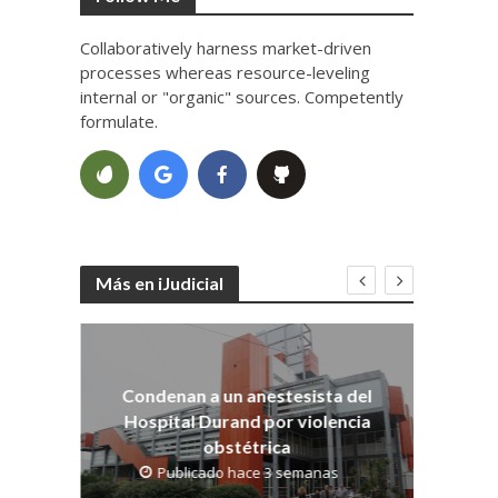
Collaboratively harness market-driven
processes whereas resource-leveling
internal or "organic" sources. Competently
formulate.
Más en iJudicial
Co
dith
os
Condenan a un anestesista del
Hospital Durand por violencia
obstétrica
Publicado hace 3 semanas