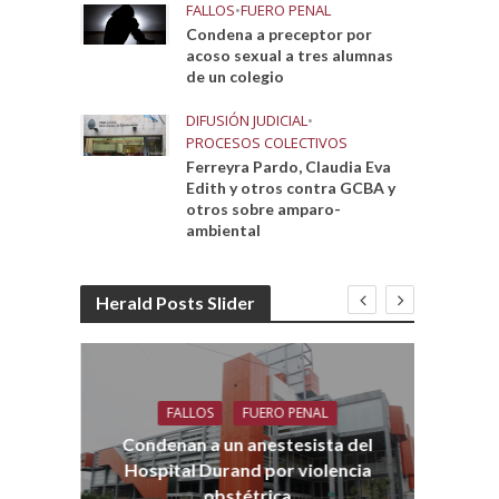
FALLOS
•
FUERO PENAL
Condena a preceptor por
acoso sexual a tres alumnas
de un colegio
DIFUSIÓN JUDICIAL
•
PROCESOS COLECTIVOS
Ferreyra Pardo, Claudia Eva
Edith y otros contra GCBA y
otros sobre amparo-
ambiental
Herald Posts Slider
FALLOS
FUERO PENAL
Co
aro
Condenan a un anestesista del
Hospital Durand por violencia
obstétrica