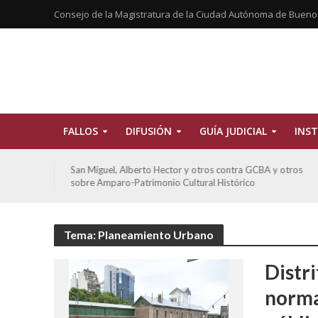
Consejo de la Magistratura de la Ciudad Autónoma de Bueno
FALLOS
DIFUSIÓN
GUÍA JUDICIAL
INST
tros
San Miguel, Alberto Hector y otros contra GCBA y otros
sobre Amparo-Patrimonio Cultural Histórico
Tema: Planeamiento Urbano
Distr
norma