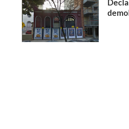
Decla
demol