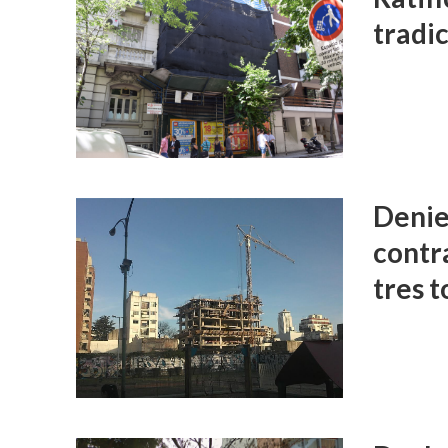
tradic
Denie
contra
tres t