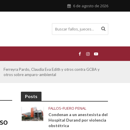
6 de agosto de 2026
Ferreyra Pardo, Claudia Eva Edith y otros contra GCBA y
ATE 
otros sobre amparo-ambiental
Posts
FALLOS
•
FUERO PENAL
Condenan a un anestesista del
uso
Hospital Durand por violencia
obstétrica