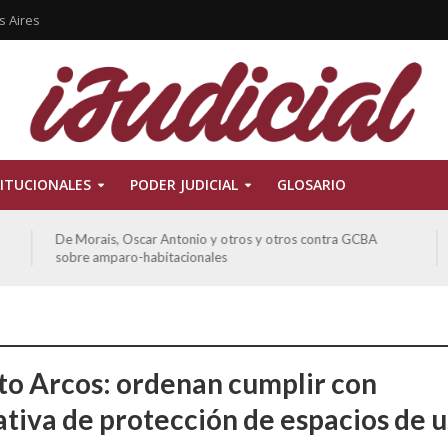
s Aires
ITUCIONALES
PODER JUDICIAL
GLOSARIO
De Morais, Oscar Antonio y otros y otros contra GCBA
sobre amparo-habitacionales
ito Arcos: ordenan cumplir con
tiva de protección de espacios de 