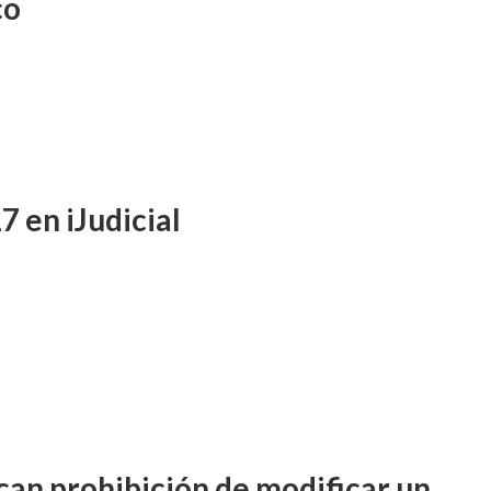
co
7 en iJudicial
ican prohibición de modificar un