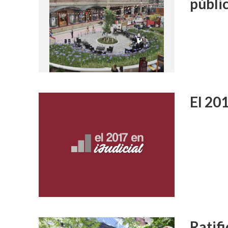
públi
El 201
Ratif