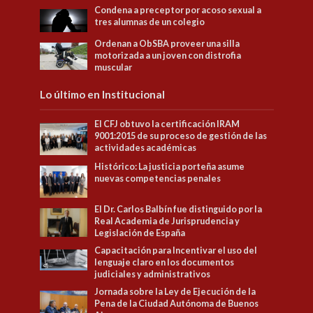
Condena a preceptor por acoso sexual a
tres alumnas de un colegio
Ordenan a ObSBA proveer una silla
motorizada a un joven con distrofia
muscular
Lo último en Institucional
El CFJ obtuvo la certificación IRAM
9001:2015 de su proceso de gestión de las
actividades académicas
Histórico: La justicia porteña asume
nuevas competencias penales
El Dr. Carlos Balbín fue distinguido por la
Real Academia de Jurisprudencia y
Legislación de España
Capacitación para Incentivar el uso del
lenguaje claro en los documentos
judiciales y administrativos
Jornada sobre la Ley de Ejecución de la
Pena de la Ciudad Autónoma de Buenos