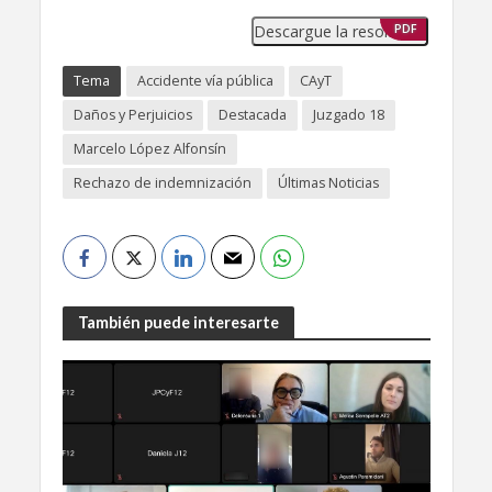
Descargue la resolución
PDF
Tema
Accidente vía pública
CAyT
Daños y Perjuicios
Destacada
Juzgado 18
Marcelo López Alfonsín
Rechazo de indemnización
Últimas Noticias
También puede interesarte