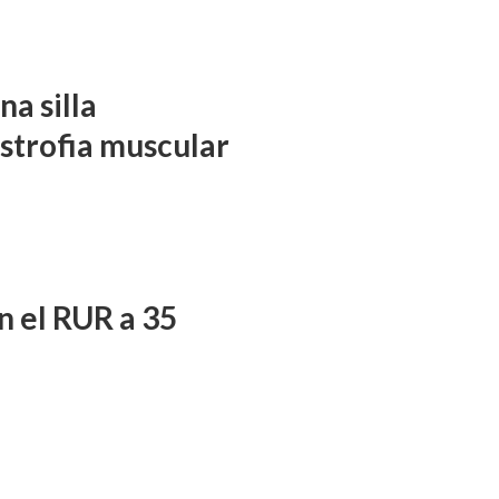
a silla
istrofia muscular
n el RUR a 35