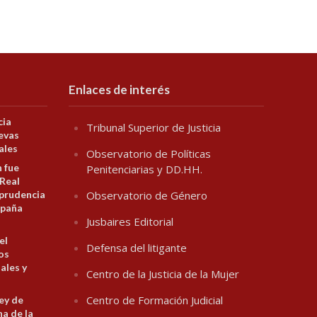
Enlaces de interés
cia
Tribunal Superior de Justicia
evas
ales
Observatorio de Políticas
n fue
Penitenciarias y DD.HH.
 Real
prudencia
Observatorio de Género
spaña
Jusbaires Editorial
el
Defensa del litigante
los
ales y
Centro de la Justicia de la Mujer
Centro de Formación Judicial
ey de
na de la