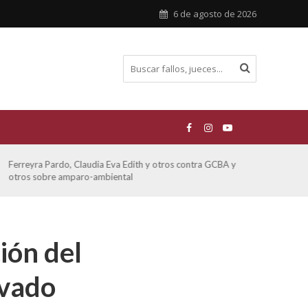
6 de agosto de 2026
Ferreyra Pardo, Claudia Eva Edith y otros contra GCBA y
ATE 
otros sobre amparo-ambiental
ión del
ivado