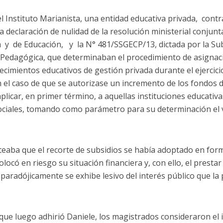
l Instituto Marianista, una entidad educativa privada, contr
la declaración de nulidad de la resolución ministerial conjun
 y de Educación,
y la N° 481/SSGECP/13, dictada por la Su
Pedagógica, que determinaban el procedimiento de asignaci
cimientos educativos de gestión privada durante el ejercici
 el caso de que se autorizase un incremento de los fondos d
plicar, en primer término, a aquellas instituciones educati
ciales, tomando como parámetro para su determinación el va
nteaba que el recorte de subsidios se había adoptado en for
locó en riesgo su situación financiera y, con ello, el prestar
paradójicamente se exhibe lesivo del interés público que la
 que luego adhirió Daniele, los magistrados consideraron el i