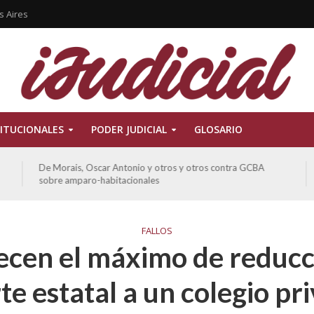
s Aires
ITUCIONALES
PODER JUDICIAL
GLOSARIO
De Morais, Oscar Antonio y otros y otros contra GCBA
sobre amparo-habitacionales
FALLOS
ecen el máximo de reducc
te estatal a un colegio pr