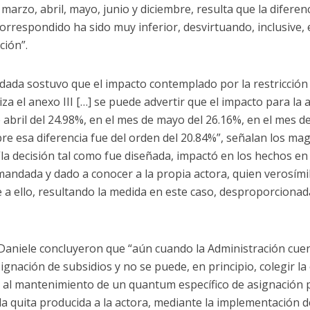
arzo, abril, mayo, junio y diciembre, resulta que la diferenc
orrespondido ha sido muy inferior, desvirtuando, inclusive,
ción”.
dada sostuvo que el impacto contemplado por la restricción d
za el anexo III […] se puede advertir que el impacto para la
 abril del 24.98%, en el mes de mayo del 26.16%, en el mes de
bre esa diferencia fue del orden del 20.84%”, señalan los ma
“la decisión tal como fue diseñada, impactó en los hechos e
mandada y dado a conocer a la propia actora, quien verosím
 a ello, resultando la medida en este caso, desproporcionada
 Daniele concluyeron que “aún cuando la Administración cue
ignación de subsidios y no se puede, en principio, colegir la
 al mantenimiento de un quantum específico de asignación po
 la quita producida a la actora, mediante la implementación 