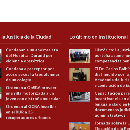
 la Justicia de la Ciudad
Lo último en Institucional
Condenan a un anestesista
Histórico: La justi
del Hospital Durand por
porteña asume nu
violencia obstétrica
competencias pen
Condena a preceptor por
El Dr. Carlos Balbí
acoso sexual a tres alumnas
distinguido por la
de un colegio
Academia de Juris
y Legislación de E
Ordenan a ObSBA proveer
una silla motorizada a un
Capacitación para
joven con distrofia muscular
Incentivar el uso d
lenguaje claro en 
Ordenan al GCBA inscribir
documentos judici
en el RUR a 35
administrativos
recuperadores urbanos
Jornada sobre la L
Ejecución de la Pe