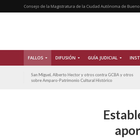
Consejo de la Magistratura de la Ciudad Autónoma de Bueno
FALLOS
DIFUSIÓN
GUÍA JUDICIAL
INST
tros
San Miguel, Alberto Hector y otros contra GCBA y otros
sobre Amparo-Patrimonio Cultural Histórico
Establ
apor