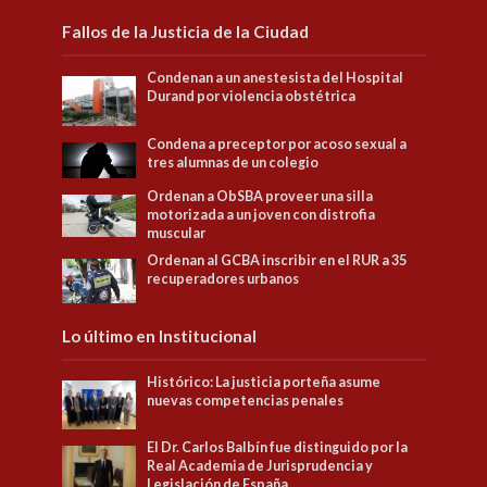
Fallos de la Justicia de la Ciudad
Condenan a un anestesista del Hospital
Durand por violencia obstétrica
Condena a preceptor por acoso sexual a
tres alumnas de un colegio
Ordenan a ObSBA proveer una silla
motorizada a un joven con distrofia
muscular
Ordenan al GCBA inscribir en el RUR a 35
recuperadores urbanos
Lo último en Institucional
Histórico: La justicia porteña asume
nuevas competencias penales
El Dr. Carlos Balbín fue distinguido por la
Real Academia de Jurisprudencia y
Legislación de España