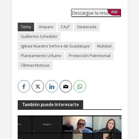
Descargue la resolución
PDF
Tema
Amparo
CAyT
Destacada
Guillermo Scheibler
Iglesia Nuestra Señora de Guadalupe
Nulidad
Planeamiento Urbano
Protección Patrimonial
Últimas Noticias
También puede interesarte