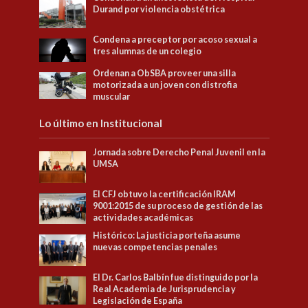
Durand por violencia obstétrica
Condena a preceptor por acoso sexual a
tres alumnas de un colegio
Ordenan a ObSBA proveer una silla
motorizada a un joven con distrofia
muscular
Lo último en Institucional
Jornada sobre Derecho Penal Juvenil en la
UMSA
El CFJ obtuvo la certificación IRAM
9001:2015 de su proceso de gestión de las
actividades académicas
Histórico: La justicia porteña asume
nuevas competencias penales
El Dr. Carlos Balbín fue distinguido por la
Real Academia de Jurisprudencia y
Legislación de España