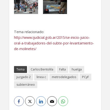
Tema relacionado:
http://www.ijudicial.gob.ar/2015/se-inicio-juicio-
oral-a-trabajadores-del-subte-por-levantamiento-
de-molinetes/
Tema
Carlos Bentolila
Falta
huelga
juzgado 2
linea c
metrodelegados
PCyF
subterráneo