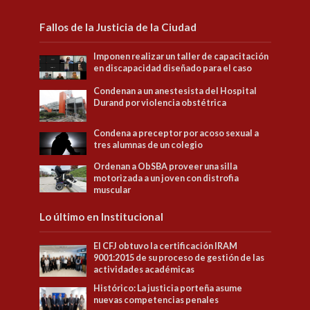
Fallos de la Justicia de la Ciudad
Imponen realizar un taller de capacitación
en discapacidad diseñado para el caso
Condenan a un anestesista del Hospital
Durand por violencia obstétrica
Condena a preceptor por acoso sexual a
tres alumnas de un colegio
Ordenan a ObSBA proveer una silla
motorizada a un joven con distrofia
muscular
Lo último en Institucional
El CFJ obtuvo la certificación IRAM
9001:2015 de su proceso de gestión de las
actividades académicas
Histórico: La justicia porteña asume
nuevas competencias penales