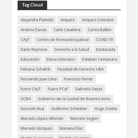
Tag Cloud
Alejandra Petrella
Amparo
Amparo Colectivo
Andrea Danas
Carla Cavaliere
Carlos Balbín
CAyT
Centro de Formación Judicial
COVID-19
Darío Reynoso
Derecho a la Salud
Destacada
Educación
Elena Liberatori
Esteban Centanaro
Fabiana Schafrik
Facultad de Derecho UBA
Fernando Juan Lima
Francisco Ferrer
fuero CAyT
Fuero PCyF
Gabriela Seijas
GCBA
Gobierno de la Ciudad de Buenos Aires
Gonzalo Rua
Guillermo Scheibler
Hugo Zuleta
Marcelo López Alfonsín
Marcelo Segón
Marcelo Vázquez
Mariana Díaz