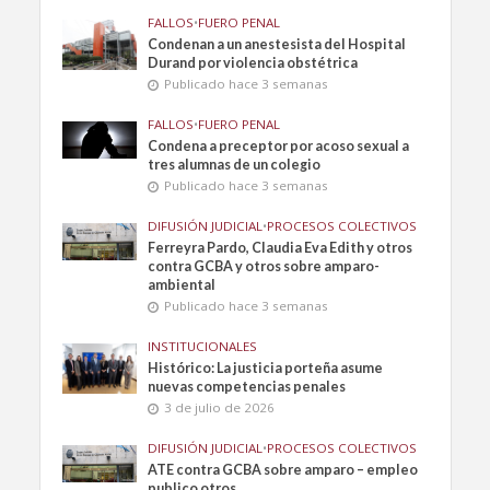
FALLOS
•
FUERO PENAL
Condenan a un anestesista del Hospital
Durand por violencia obstétrica
Publicado hace 3 semanas
FALLOS
•
FUERO PENAL
Condena a preceptor por acoso sexual a
tres alumnas de un colegio
Publicado hace 3 semanas
DIFUSIÓN JUDICIAL
•
PROCESOS COLECTIVOS
Ferreyra Pardo, Claudia Eva Edith y otros
contra GCBA y otros sobre amparo-
ambiental
Publicado hace 3 semanas
INSTITUCIONALES
Histórico: La justicia porteña asume
nuevas competencias penales
3 de julio de 2026
DIFUSIÓN JUDICIAL
•
PROCESOS COLECTIVOS
ATE contra GCBA sobre amparo – empleo
publico otros