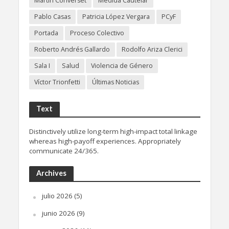
Martín Converset
Medida Cautelar
Pablo Casas
Patricia López Vergara
PCyF
Portada
Proceso Colectivo
Roberto Andrés Gallardo
Rodolfo Ariza Clerici
Sala I
Salud
Violencia de Género
Víctor Trionfetti
Últimas Noticias
Text
Distinctively utilize long-term high-impact total linkage
whereas high-payoff experiences. Appropriately
communicate 24/365.
Archives
julio 2026
(5)
junio 2026
(9)