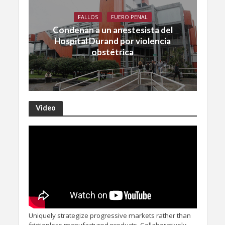
FALLOS
FUERO PENAL
Condenan a un anestesista del
Hospital Durand por violencia
obstétrica
Video
Uniquely strategize progressive markets rather than
frictionless manufactured products. Collaboratively