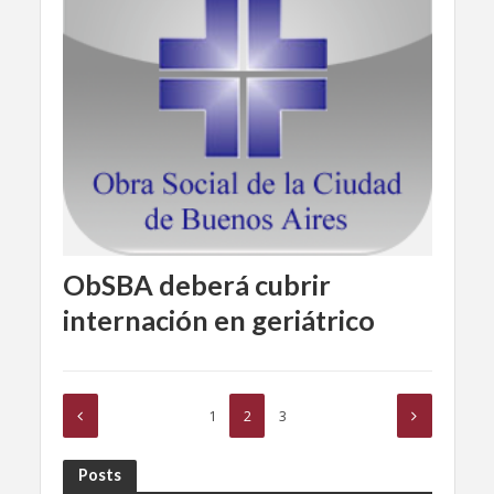
ObSBA deberá cubrir
internación en geriátrico
1
2
3
Posts