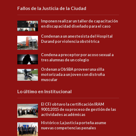
Fallos de la Justicia de la Ciudad
Imponen realizar un taller de capacitación
en discapacidad diseñado para el caso
Condenan a un anestesista del Hospital
Durand por violencia obstétrica
Condena a preceptor por acoso sexual a
tres alumnas de un colegio
Ordenan a ObSBA proveer una silla
motorizada a un joven con distrofia
muscular
Lo último en Institucional
El CFJ obtuvo la certificación IRAM
9001:2015 de su proceso de gestión de las
actividades académicas
Histórico: La justicia porteña asume
nuevas competencias penales