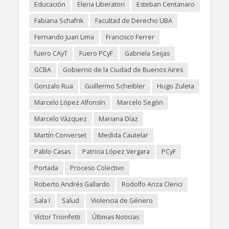
Educación
Elena Liberatori
Esteban Centanaro
Fabiana Schafrik
Facultad de Derecho UBA
Fernando Juan Lima
Francisco Ferrer
fuero CAyT
Fuero PCyF
Gabriela Seijas
GCBA
Gobierno de la Ciudad de Buenos Aires
Gonzalo Rua
Guillermo Scheibler
Hugo Zuleta
Marcelo López Alfonsín
Marcelo Segón
Marcelo Vázquez
Mariana Díaz
Martín Converset
Medida Cautelar
Pablo Casas
Patricia López Vergara
PCyF
Portada
Proceso Colectivo
Roberto Andrés Gallardo
Rodolfo Ariza Clerici
Sala I
Salud
Violencia de Género
Víctor Trionfetti
Últimas Noticias