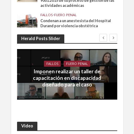
9001:2015 de su proceso de gestión de las
actividades académicas
FALLOS
•
FUERO PENAL
Condenan a un anestesista del Hospital
Durand por violencia obstétrica
Herald Posts Slider
FALLOS
FUERO PENAL
Imponen realizar un taller de
capacitación en discapacidad
diseñado para el caso
Video