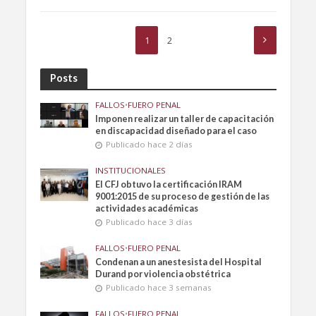
1
2
Posts
FALLOS
•
FUERO PENAL
Imponen realizar un taller de capacitación
en discapacidad diseñado para el caso
Publicado hace 2 días
INSTITUCIONALES
El CFJ obtuvo la certificación IRAM
9001:2015 de su proceso de gestión de las
actividades académicas
Publicado hace 3 días
FALLOS
•
FUERO PENAL
Condenan a un anestesista del Hospital
Durand por violencia obstétrica
Publicado hace 3 semanas
FALLOS
•
FUERO PENAL