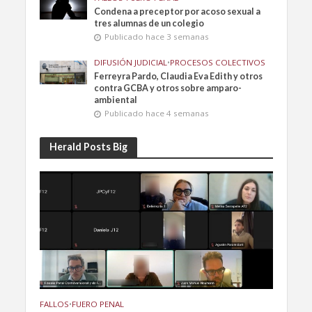
Condena a preceptor por acoso sexual a
tres alumnas de un colegio
Publicado hace 3 semanas
DIFUSIÓN JUDICIAL
•
PROCESOS COLECTIVOS
Ferreyra Pardo, Claudia Eva Edith y otros
contra GCBA y otros sobre amparo-
ambiental
Publicado hace 4 semanas
Herald Posts Big
FALLOS
•
FUERO PENAL