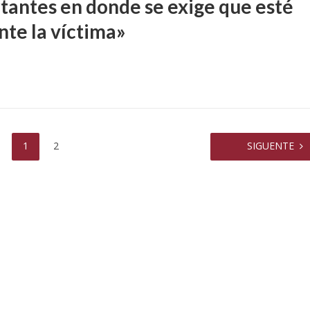
tantes en donde se exige que esté
nte la víctima»
1
2
SIGUENTE
CIAL
OLECTIVOS
INSTITUCIONALES
do, Claudia Eva Edith