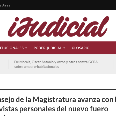
s Aires
ITUCIONALES
PODER JUDICIAL
GLOSARIO
Ferreyra Pardo, Claudia Eva Edith y otros contra GCBA y
otros sobre amparo-ambiental
nsejo de la Magistratura avanza con 
vistas personales del nuevo fuero