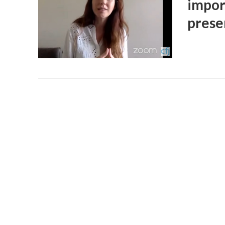
impor
prese
DIFUSIÓN JUDI
PROCESOS C
Ferreyra Par