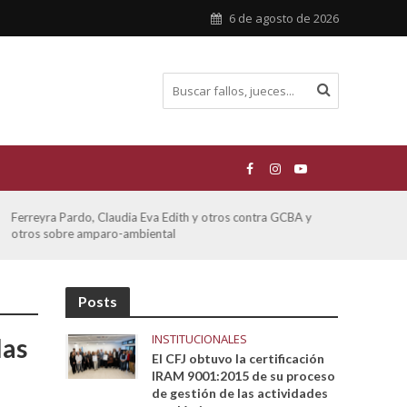
6 de agosto de 2026
ATE contra GCBA sobre amparo – empleo publico otros
San M
sobre
Posts
INSTITUCIONALES
las
El CFJ obtuvo la certificación
IRAM 9001:2015 de su proceso
de gestión de las actividades