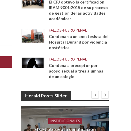
El CFJ obtuvo la certificación
IRAM 9001:2015 de su proceso
de gestión de las actividades
académicas
FALLOS
•
FUERO PENAL
Condenan a un anestesista del
Hospital Durand por violencia
obstétrica
FALLOS
•
FUERO PENAL
Condena a preceptor por
acoso sexual a tres alumnas
de un colegio
Herald Posts Slider
INSTITUCIONALES
El CFJ obtuvo la certificación