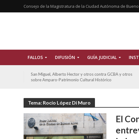
Consejo de la Magistratura de la Ciudad Autónoma de Bueno
FALLOS
DIFUSIÓN
GUÍA JUDICIAL
INST
tros
De Morais, Oscar Antonio y otros y otros contra GCBA
sobre amparo-habitacionales
Tema: Rocío López Di Muro
El Co
entre