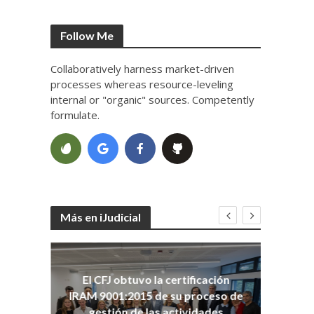
Follow Me
Collaboratively harness market-driven
processes whereas resource-leveling
internal or "organic" sources. Competently
formulate.
Más en iJudicial
oso
El CFJ obtuvo la certificación
n
Co
IRAM 9001:2015 de su proceso de
Ho
gestión de las actividades