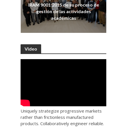
ña
Co
IRAM 9001:2015 de su proceso de
as
Ho
gestión de las actividades
académicas
Video
Uniquely strategize progressive markets
rather than frictionless manufactured
products. Collaboratively engineer reliable.