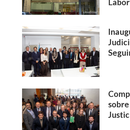
Labor
Inaug
Judic
Segui
Compi
sobre
Justic