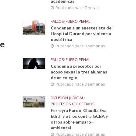
académicas
Publicado hace 7 horas
FALLOS
•
FUERO PENAL
Condenan a un anestesista del
Hospital Durand por violencia
obstétrica
de
Publicado hace 3 semanas
FALLOS
•
FUERO PENAL
Condena a preceptor por
acoso sexual a tres alumnas
de un colegio
Publicado hace 3 semanas
DIFUSIÓN JUDICIAL
•
PROCESOS COLECTIVOS
Ferreyra Pardo, Claudia Eva
Edith y otros contra GCBA y
otros sobre amparo-
ambiental
Publicado hace 3 semanas