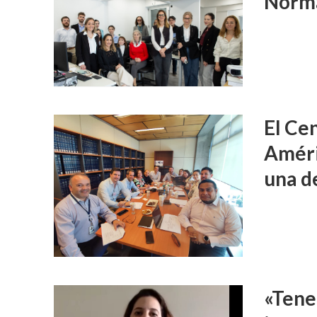
Norma
El Cen
Améric
una d
«Tene