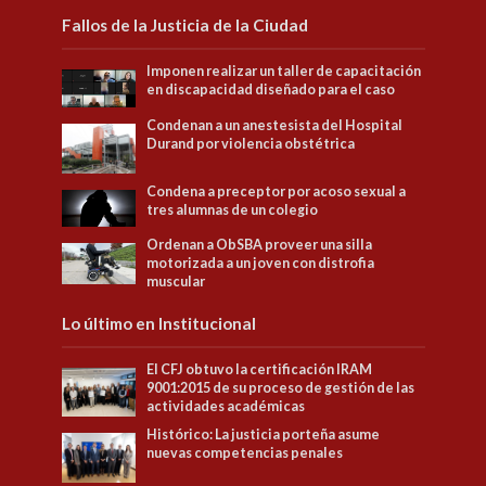
Fallos de la Justicia de la Ciudad
Imponen realizar un taller de capacitación
en discapacidad diseñado para el caso
Condenan a un anestesista del Hospital
Durand por violencia obstétrica
Condena a preceptor por acoso sexual a
tres alumnas de un colegio
Ordenan a ObSBA proveer una silla
motorizada a un joven con distrofia
muscular
Lo último en Institucional
El CFJ obtuvo la certificación IRAM
9001:2015 de su proceso de gestión de las
actividades académicas
Histórico: La justicia porteña asume
nuevas competencias penales