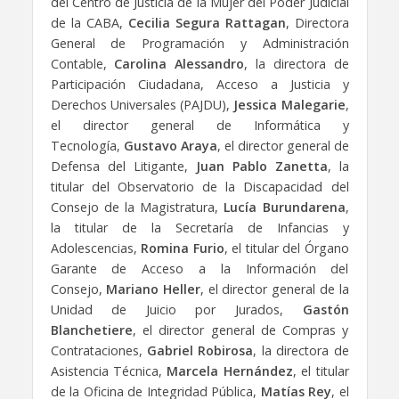
del Centro de Justicia de la Mujer del Poder Judicial
de la CABA,
Cecilia Segura Rattagan
, Directora
General de Programación y Administración
Contable,
Carolina Alessandro
, la directora de
Participación Ciudadana, Acceso a Justicia y
Derechos Universales (PAJDU),
Jessica Malegarie
,
el director general de Informática y
Tecnología,
Gustavo Araya
, el director general de
Defensa del Litigante,
Juan Pablo Zanetta
, la
titular del Observatorio de la Discapacidad del
Consejo de la Magistratura,
Lucía Burundarena
,
la titular de la Secretaría de Infancias y
Adolescencias,
Romina Furio
, el titular del Órgano
Garante de Acceso a la Información del
Consejo,
Mariano Heller
, el director general de la
Unidad de Juicio por Jurados,
Gastón
Blanchetiere
, el director general de Compras y
Contrataciones,
Gabriel Robirosa
, la directora de
Asistencia Técnica,
Marcela Hernández
, el titular
de la Oficina de Integridad Pública,
Matías Rey
, el