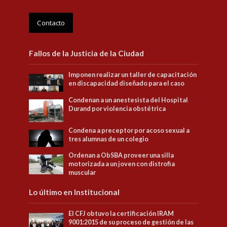
Contacto
Fallos de la Justicia de la Ciudad
Imponen realizar un taller de capacitación
en discapacidad diseñado para el caso
Condenan a un anestesista del Hospital
Durand por violencia obstétrica
Condena a preceptor por acoso sexual a
tres alumnas de un colegio
Ordenan a ObSBA proveer una silla
motorizada a un joven con distrofia
muscular
Lo último en Institucional
El CFJ obtuvo la certificación IRAM
9001:2015 de su proceso de gestión de las