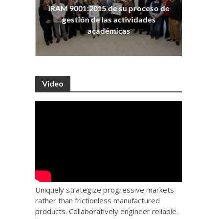
ña
Co
IRAM 9001:2015 de su proceso de
as
Ho
gestión de las actividades
académicas
Video
Uniquely strategize progressive markets
rather than frictionless manufactured
products. Collaboratively engineer reliable.