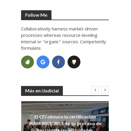
Follow Me
Collaboratively harness market-driven
processes whereas resource-leveling
internal or "organic" sources. Competently
formulate.
Más en iJudicial
oso
El CFJ obtuvo la certificación
n
Co
IRAM 9001:2015 de su proceso de
Ho
gestión de las actividades