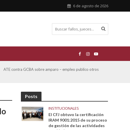
6 de agosto de 2026
San Miguel, Alberto Hector y otros contra GCBA y otros
De Mo
sobre Amparo-Patrimonio Cultural Histórico
sobr
Posts
INSTITUCIONALES
do
El CFJ obtuvo la certificación
IRAM 9001:2015 de su proceso
de gestión de las actividades