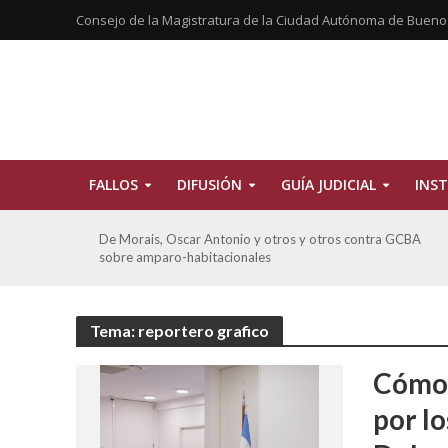
Consejo de la Magistratura de la Ciudad Autónoma de Bueno
FALLOS
DIFUSIÓN
GUÍA JUDICIAL
INST
CBA
Ferreyra Pardo, Claudia Eva Edith y otros contra GCBA y
otros sobre amparo-ambiental
Tema: reportero grafico
Cómo 
por l