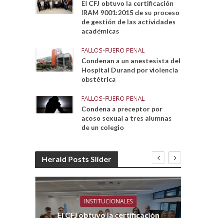
El CFJ obtuvo la certificación
IRAM 9001:2015 de su proceso
de gestión de las actividades
académicas
FALLOS
•
FUERO PENAL
Condenan a un anestesista del
Hospital Durand por violencia
obstétrica
FALLOS
•
FUERO PENAL
Condena a preceptor por
acoso sexual a tres alumnas
de un colegio
Herald Posts Slider
INSTITUCIONALES
El CFJ obtuvo la certificación