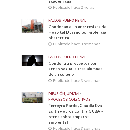
académicas
Publicado hace 2 horas
FALLOS
•
FUERO PENAL
Condenan a un anestesista del
Hospital Durand por violencia
obstétrica
Publicado hace 3 semanas
FALLOS
•
FUERO PENAL
Condena a preceptor por
acoso sexual a tres alumnas
de un colegio
Publicado hace 3 semanas
DIFUSIÓN JUDICIAL
•
PROCESOS COLECTIVOS
Ferreyra Pardo, Claudia Eva
Edith y otros contra GCBA y
otros sobre amparo-
ambiental
Publicado hace 3 semanas