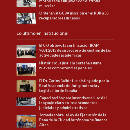
motorizada a un joven con distrofia
muscular
Ordenan al GCBA inscribir en el RUR a 35
recuperadores urbanos
Lo último en Institucional
El CFJ obtuvo la certificación IRAM
9001:2015 de su proceso de gestión de las
actividades académicas
Histórico: La justicia porteña asume
nuevas competencias penales
El Dr. Carlos Balbín fue distinguido por la
Real Academia de Jurisprudencia y
Legislación de España
Capacitación para Incentivar el uso del
lenguaje claro en los documentos
judiciales y administrativos
Jornada sobre la Ley de Ejecución de la
Pena de la Ciudad Autónoma de Buenos
Aires