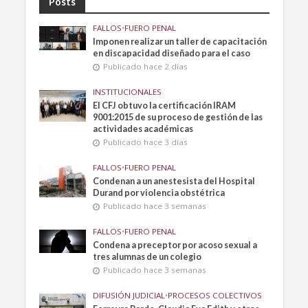
Posts
FALLOS
•
FUERO PENAL
Imponen realizar un taller de capacitación
en discapacidad diseñado para el caso
Publicado hace 2 días
INSTITUCIONALES
El CFJ obtuvo la certificación IRAM
9001:2015 de su proceso de gestión de las
actividades académicas
Publicado hace 3 días
FALLOS
•
FUERO PENAL
Condenan a un anestesista del Hospital
Durand por violencia obstétrica
Publicado hace 3 semanas
FALLOS
•
FUERO PENAL
Condena a preceptor por acoso sexual a
tres alumnas de un colegio
Publicado hace 3 semanas
DIFUSIÓN JUDICIAL
•
PROCESOS COLECTIVOS