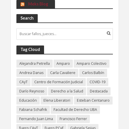
Meks Blog
Search
Tag Cloud
Alejandra Petrella
Amparo
Amparo Colectivo
Andrea Danas
Carla Cavaliere
Carlos Balbín
CAyT
Centro de Formación Judicial
COVID-19
Darío Reynoso
Derecho a la Salud
Destacada
Educación
Elena Liberatori
Esteban Centanaro
Fabiana Schafrik
Facultad de Derecho UBA
Fernando Juan Lima
Francisco Ferrer
fuero CAyT
Fuero PCyF
Gabriela Seijas