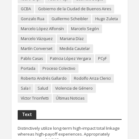
GCBA
Gobierno de la Ciudad de Buenos Aires
Gonzalo Rua
Guillermo Scheibler
Hugo Zuleta
Marcelo López Alfonsín
Marcelo Segón
Marcelo Vázquez
Mariana Díaz
Martín Converset
Medida Cautelar
Pablo Casas
Patricia López Vergara
PCyF
Portada
Proceso Colectivo
Roberto Andrés Gallardo
Rodolfo Ariza Clerici
Sala I
Salud
Violencia de Género
Víctor Trionfetti
Últimas Noticias
Text
Distinctively utilize long-term high-impact total linkage
whereas high-payoff experiences. Appropriately