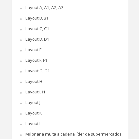
Layout A, A1, A2, A3
Layout B, B1
Layout C, C1
Layout D, D1
Layout E
Layout F, F1
Layout G, G1
Layout H
Layout I, I1
Layout J
Layout K
Layout L
Millonaria multa a cadena líder de supermercados