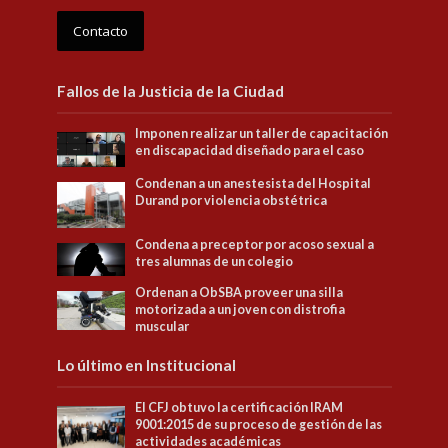
Contacto
Fallos de la Justicia de la Ciudad
Imponen realizar un taller de capacitación
en discapacidad diseñado para el caso
Condenan a un anestesista del Hospital
Durand por violencia obstétrica
Condena a preceptor por acoso sexual a
tres alumnas de un colegio
Ordenan a ObSBA proveer una silla
motorizada a un joven con distrofia
muscular
Lo último en Institucional
El CFJ obtuvo la certificación IRAM
9001:2015 de su proceso de gestión de las
actividades académicas