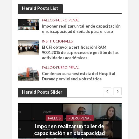
Herald Posts List
FALLOS
•
FUERO PENAL
Imponen realizar un taller de capacitación
en discapacidad diseñado para el caso
INSTITUCIONALES
El CFJ obtuvo la certificación IRAM
9001:2015 de su proceso de gestión de las
actividades académicas
FALLOS
•
FUERO PENAL
Condenan a un anestesista del Hospital
Durand por violencia obstétrica
Herald Posts Slider
FALLOS
FUERO PENAL
Imponen realizar un taller de
capacitación en discapacidad