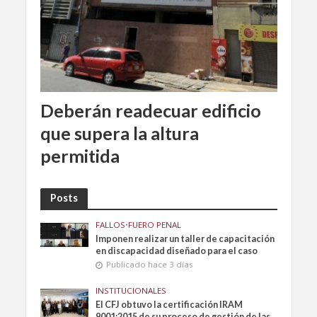
Deberán readecuar edificio
que supera la altura
permitida
Posts
FALLOS
•
FUERO PENAL
Imponen realizar un taller de capacitación
en discapacidad diseñado para el caso
Publicado hace 3 días
INSTITUCIONALES
El CFJ obtuvo la certificación IRAM
9001:2015 de su proceso de gestión de las