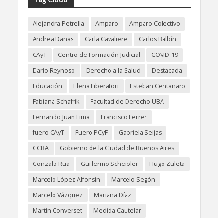
Alejandra Petrella
Amparo
Amparo Colectivo
Andrea Danas
Carla Cavaliere
Carlos Balbín
CAyT
Centro de Formación Judicial
COVID-19
Darío Reynoso
Derecho a la Salud
Destacada
Educación
Elena Liberatori
Esteban Centanaro
Fabiana Schafrik
Facultad de Derecho UBA
Fernando Juan Lima
Francisco Ferrer
fuero CAyT
Fuero PCyF
Gabriela Seijas
GCBA
Gobierno de la Ciudad de Buenos Aires
Gonzalo Rua
Guillermo Scheibler
Hugo Zuleta
Marcelo López Alfonsín
Marcelo Segón
Marcelo Vázquez
Mariana Díaz
Martín Converset
Medida Cautelar