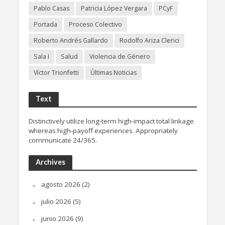
Pablo Casas
Patricia López Vergara
PCyF
Portada
Proceso Colectivo
Roberto Andrés Gallardo
Rodolfo Ariza Clerici
Sala I
Salud
Violencia de Género
Víctor Trionfetti
Últimas Noticias
Text
Distinctively utilize long-term high-impact total linkage
whereas high-payoff experiences. Appropriately
communicate 24/365.
Archives
agosto 2026
(2)
julio 2026
(5)
junio 2026
(9)