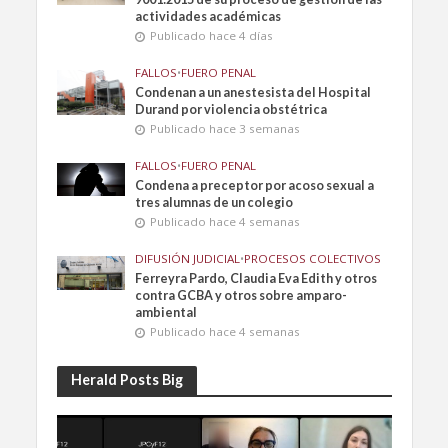
actividades académicas
Publicado hace 4 días
FALLOS
•
FUERO PENAL
Condenan a un anestesista del Hospital
Durand por violencia obstétrica
Publicado hace 3 semanas
FALLOS
•
FUERO PENAL
Condena a preceptor por acoso sexual a
tres alumnas de un colegio
Publicado hace 4 semanas
DIFUSIÓN JUDICIAL
•
PROCESOS COLECTIVOS
Ferreyra Pardo, Claudia Eva Edith y otros
contra GCBA y otros sobre amparo-
ambiental
Publicado hace 4 semanas
Herald Posts Big