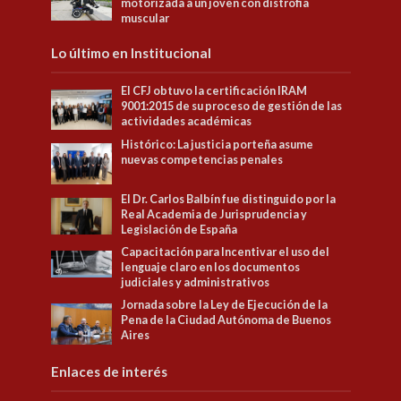
motorizada a un joven con distrofia
muscular
Lo último en Institucional
El CFJ obtuvo la certificación IRAM
9001:2015 de su proceso de gestión de las
actividades académicas
Histórico: La justicia porteña asume
nuevas competencias penales
El Dr. Carlos Balbín fue distinguido por la
Real Academia de Jurisprudencia y
Legislación de España
Capacitación para Incentivar el uso del
lenguaje claro en los documentos
judiciales y administrativos
Jornada sobre la Ley de Ejecución de la
Pena de la Ciudad Autónoma de Buenos
Aires
Enlaces de interés