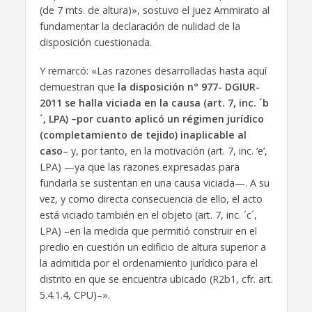
(de 7 mts. de altura)», sostuvo el juez Ammirato al
fundamentar la declaración de nulidad de la
disposición cuestionada.
Y remarcó: «Las razones desarrolladas hasta aquí
demuestran que
la disposición n° 977- DGIUR-
2011 se halla viciada en la causa (art. 7, inc. ´b
´, LPA) –por cuanto aplicó un régimen jurídico
(completamiento de tejido) inaplicable al
caso
– y, por tanto, en la motivación (art. 7, inc. ‘e’,
LPA) —ya que las razones expresadas para
fundarla se sustentan en una causa viciada—. A su
vez, y como directa consecuencia de ello, el acto
está viciado también en el objeto (art. 7, inc. ´c´,
LPA) –en la medida que permitió construir en el
predio en cuestión un edificio de altura superior a
la admitida por el ordenamiento jurídico para el
distrito en que se encuentra ubicado (R2b1, cfr. art.
5.4.1.4, CPU)–».