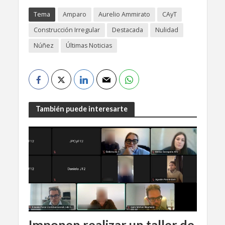
Tema
Amparo
Aurelio Ammirato
CAyT
Construcción Irregular
Destacada
Nulidad
Núñez
Últimas Noticias
También puede interesarte
Imponen realizar un taller de