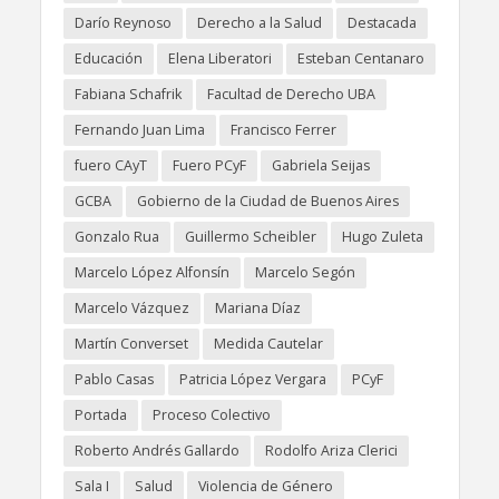
Darío Reynoso
Derecho a la Salud
Destacada
Educación
Elena Liberatori
Esteban Centanaro
Fabiana Schafrik
Facultad de Derecho UBA
Fernando Juan Lima
Francisco Ferrer
fuero CAyT
Fuero PCyF
Gabriela Seijas
GCBA
Gobierno de la Ciudad de Buenos Aires
Gonzalo Rua
Guillermo Scheibler
Hugo Zuleta
Marcelo López Alfonsín
Marcelo Segón
Marcelo Vázquez
Mariana Díaz
Martín Converset
Medida Cautelar
Pablo Casas
Patricia López Vergara
PCyF
Portada
Proceso Colectivo
Roberto Andrés Gallardo
Rodolfo Ariza Clerici
Sala I
Salud
Violencia de Género