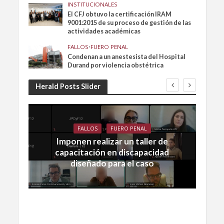
INSTITUCIONALES
El CFJ obtuvo la certificación IRAM
9001:2015 de su proceso de gestión de las
actividades académicas
FALLOS
•
FUERO PENAL
Condenan a un anestesista del Hospital
Durand por violencia obstétrica
Herald Posts Slider
FALLOS
FUERO PENAL
Imponen realizar un taller de
capacitación en discapacidad
diseñado para el caso