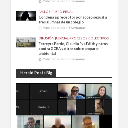
Publicado hace 3 semanas
FALLOS
•
FUERO PENAL
Condena a preceptor por acoso sexual a
tres alumnas de un colegio
Publicado hace 3 semanas
DIFUSIÓN JUDICIAL
•
PROCESOS COLECTIVOS
Ferreyra Pardo, Claudia Eva Edith y otros
contra GCBA y otros sobre amparo-
ambiental
Publicado hace 3 semanas
Herald Posts Big