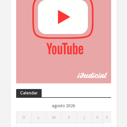
Calendar
agosto 2026
D
L
M
X
J
V
S