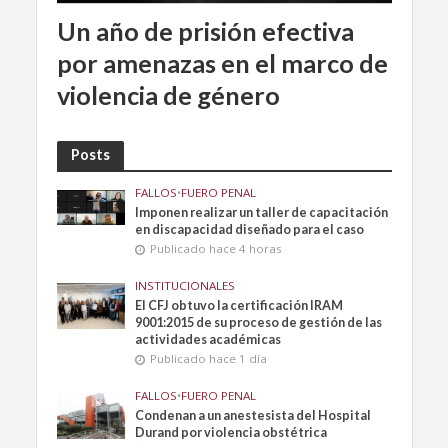
Un año de prisión efectiva
por amenazas en el marco de
violencia de género
Posts
FALLOS
•
FUERO PENAL
Imponen realizar un taller de capacitación
en discapacidad diseñado para el caso
Publicado hace 4 horas
INSTITUCIONALES
El CFJ obtuvo la certificación IRAM
9001:2015 de su proceso de gestión de las
actividades académicas
Publicado hace 1 día
FALLOS
•
FUERO PENAL
Condenan a un anestesista del Hospital
Durand por violencia obstétrica