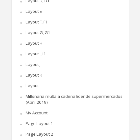
Layout D, D1
Layout E
Layout F, F1
Layout G, G1
Layout H
Layout I, I1
Layout J
Layout K
Layout L
Millonaria multa a cadena líder de supermercados
(Abril 2019)
My Account
Page Layout 1
Page Layout 2