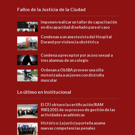
Fallos de la Justicia de la Ciudad
Imponen realizar un taller de capacitación
en discapacidad diseñado para el caso
Condenan a un anestesista del Hospital
Durand por violencia obstétrica
Condena a preceptor por acoso sexual a
tres alumnas de un colegio
Ordenan a ObSBA proveer una silla
motorizada a un joven con distrofia
muscular
Lo último en Institucional
El CFJ obtuvo la certificación IRAM
9001:2015 de su proceso de gestión de las
actividades académicas
Histórico: La justicia porteña asume
nuevas competencias penales