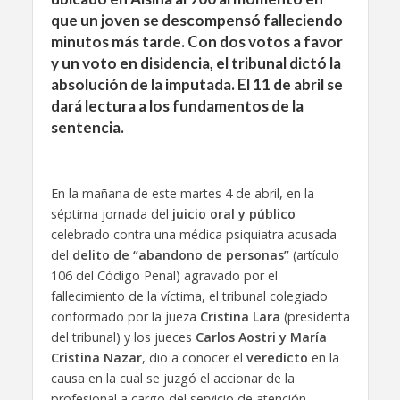
que un joven se descompensó falleciendo
minutos más tarde. Con dos votos a favor
y un voto en disidencia, el tribunal dictó la
absolución de la imputada. El 11 de abril se
dará lectura a los fundamentos de la
sentencia.
En la mañana de este martes 4 de abril, en la
séptima jornada del
juicio oral y público
celebrado contra una médica psiquiatra acusada
del
delito de “abandono de personas”
(artículo
106 del Código Penal) agravado por el
fallecimiento de la víctima, el tribunal colegiado
conformado por la jueza
Cristina Lara
(presidenta
del tribunal) y los jueces
Carlos Aostri y María
Cristina Nazar
, dio a conocer el
veredicto
en la
causa en la cual se juzgó el accionar de la
profesional a cargo del servicio de atención