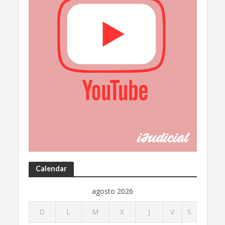
Calendar
agosto 2026
D
L
M
X
J
V
S