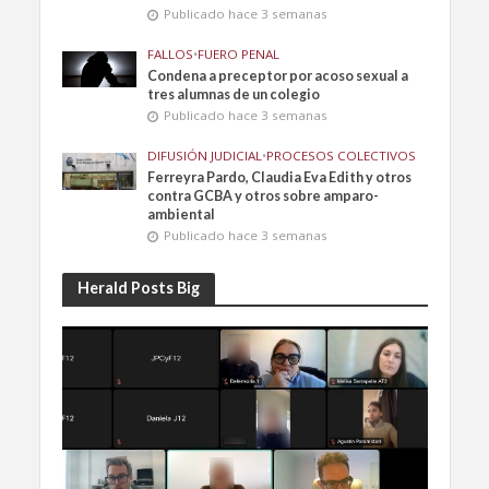
Publicado hace 3 semanas
FALLOS
•
FUERO PENAL
Condena a preceptor por acoso sexual a
tres alumnas de un colegio
Publicado hace 3 semanas
DIFUSIÓN JUDICIAL
•
PROCESOS COLECTIVOS
Ferreyra Pardo, Claudia Eva Edith y otros
contra GCBA y otros sobre amparo-
ambiental
Publicado hace 3 semanas
Herald Posts Big