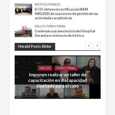
INSTITUCIONALES
El CFJ obtuvo la certificación IRAM
9001:2015 de su proceso de gestión de las
actividades académicas
FALLOS
•
FUERO PENAL
Condenan a un anestesista del Hospital
Durand por violencia obstétrica
Herald Posts Slider
FALLOS
FUERO PENAL
Imponen realizar un taller de
capacitación en discapacidad
diseñado para el caso