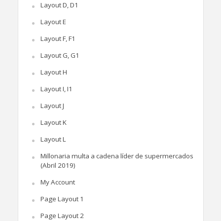
Layout D, D1
Layout E
Layout F, F1
Layout G, G1
Layout H
Layout I, I1
Layout J
Layout K
Layout L
Millonaria multa a cadena líder de supermercados
(Abril 2019)
My Account
Page Layout 1
Page Layout 2