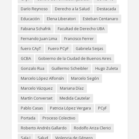
Darío Reynoso
Derecho a la Salud
Destacada
Educación
Elena Liberatori
Esteban Centanaro
Fabiana Schafrik
Facultad de Derecho UBA
Fernando Juan Lima
Francisco Ferrer
fuero CAyT
Fuero PCyF
Gabriela Seijas
GCBA
Gobierno de la Ciudad de Buenos Aires
Gonzalo Rua
Guillermo Scheibler
Hugo Zuleta
Marcelo López Alfonsín
Marcelo Segón
Marcelo Vázquez
Mariana Díaz
Martín Converset
Medida Cautelar
Pablo Casas
Patricia López Vergara
PCyF
Portada
Proceso Colectivo
Roberto Andrés Gallardo
Rodolfo Ariza Clerici
Sala I
Salud
Violencia de Género