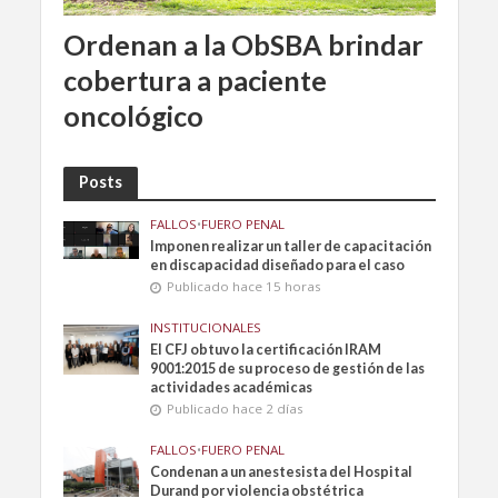
Ordenan a la ObSBA brindar
cobertura a paciente
oncológico
Posts
FALLOS
•
FUERO PENAL
Imponen realizar un taller de capacitación
en discapacidad diseñado para el caso
Publicado hace 15 horas
INSTITUCIONALES
El CFJ obtuvo la certificación IRAM
9001:2015 de su proceso de gestión de las
actividades académicas
Publicado hace 2 días
FALLOS
•
FUERO PENAL
Condenan a un anestesista del Hospital
Durand por violencia obstétrica