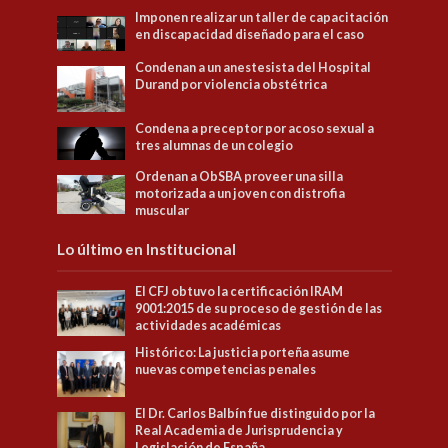
Imponen realizar un taller de capacitación
en discapacidad diseñado para el caso
Condenan a un anestesista del Hospital
Durand por violencia obstétrica
Condena a preceptor por acoso sexual a
tres alumnas de un colegio
Ordenan a ObSBA proveer una silla
motorizada a un joven con distrofia
muscular
Lo último en Institucional
El CFJ obtuvo la certificación IRAM
9001:2015 de su proceso de gestión de las
actividades académicas
Histórico: La justicia porteña asume
nuevas competencias penales
El Dr. Carlos Balbín fue distinguido por la
Real Academia de Jurisprudencia y
Legislación de España