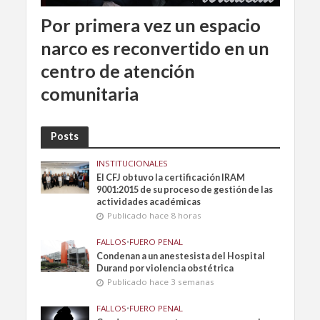
Por primera vez un espacio
narco es reconvertido en un
centro de atención
comunitaria
Posts
INSTITUCIONALES
El CFJ obtuvo la certificación IRAM
9001:2015 de su proceso de gestión de las
actividades académicas
Publicado hace 8 horas
FALLOS
•
FUERO PENAL
Condenan a un anestesista del Hospital
Durand por violencia obstétrica
Publicado hace 3 semanas
FALLOS
•
FUERO PENAL