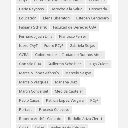
Darío Reynoso
Derecho a la Salud
Destacada
Educación
Elena Liberatori
Esteban Centanaro
Fabiana Schafrik
Facultad de Derecho UBA
Fernando Juan Lima
Francisco Ferrer
fuero CAyT
Fuero PCyF
Gabriela Seijas
GCBA
Gobierno de la Ciudad de Buenos Aires
Gonzalo Rua
Guillermo Scheibler
Hugo Zuleta
Marcelo López Alfonsín
Marcelo Segón
Marcelo Vázquez
Mariana Díaz
Martín Converset
Medida Cautelar
Pablo Casas
Patricia López Vergara
PCyF
Portada
Proceso Colectivo
Roberto Andrés Gallardo
Rodolfo Ariza Clerici
Sala I
Salud
Violencia de Género