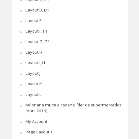
Layout D, D1
Layout E
Layout F, F1
Layout G, G1
Layout H
Layout I, I1
Layout J
Layout K
Layout L
Millonaria multa a cadena líder de supermercados
(Abril 2019)
My Account
Page Layout 1