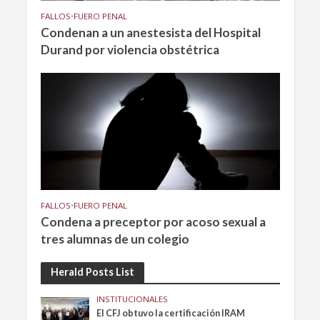
FALLOS
•
FUERO PENAL
Condenan a un anestesista del Hospital
Durand por violencia obstétrica
FALLOS
•
FUERO PENAL
Condena a preceptor por acoso sexual a
tres alumnas de un colegio
Herald Posts List
INSTITUCIONALES
El CFJ obtuvo la certificación IRAM