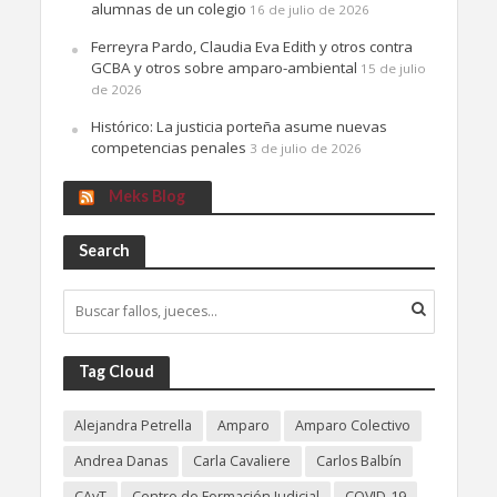
alumnas de un colegio
16 de julio de 2026
Ferreyra Pardo, Claudia Eva Edith y otros contra
GCBA y otros sobre amparo-ambiental
15 de julio
de 2026
Histórico: La justicia porteña asume nuevas
competencias penales
3 de julio de 2026
Meks Blog
Search
Tag Cloud
Alejandra Petrella
Amparo
Amparo Colectivo
Andrea Danas
Carla Cavaliere
Carlos Balbín
CAyT
Centro de Formación Judicial
COVID-19