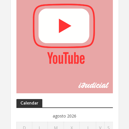
Calendar
agosto 2026
D
L
M
X
J
V
S