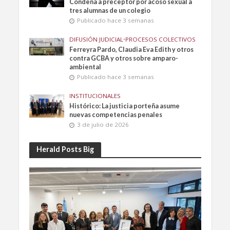
Condena a preceptor por acoso sexual a
tres alumnas de un colegio
Publicado hace 3 semanas
DIFUSIÓN JUDICIAL
•
PROCESOS COLECTIVOS
Ferreyra Pardo, Claudia Eva Edith y otros
contra GCBA y otros sobre amparo-
ambiental
Publicado hace 3 semanas
INSTITUCIONALES
Histórico: La justicia porteña asume
nuevas competencias penales
3 de julio de 2026
Herald Posts Big