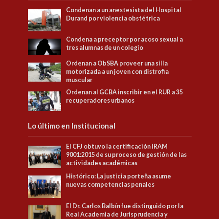
Condenan a un anestesista del Hospital
Durand por violencia obstétrica
Condena a preceptor por acoso sexual a
tres alumnas de un colegio
Ordenan a ObSBA proveer una silla
motorizada a un joven con distrofia
muscular
Ordenan al GCBA inscribir en el RUR a 35
recuperadores urbanos
Lo último en Institucional
El CFJ obtuvo la certificación IRAM
9001:2015 de su proceso de gestión de las
actividades académicas
Histórico: La justicia porteña asume
nuevas competencias penales
El Dr. Carlos Balbín fue distinguido por la
Real Academia de Jurisprudencia y