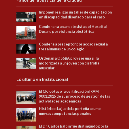
Fallos de la Justicia de la Ciudad
Imponen realizar un taller de capacitación
en discapacidad diseñado para el caso
Condenan a un anestesista del Hospital
Durand por violencia obstétrica
Condena a preceptor por acoso sexual a
tres alumnas de un colegio
Ordenan a ObSBA proveer una silla
motorizada a un joven con distrofia
muscular
Lo último en Institucional
El CFJ obtuvo la certificación IRAM
9001:2015 de su proceso de gestión de las
actividades académicas
Histórico: La justicia porteña asume
nuevas competencias penales
El Dr. Carlos Balbín fue distinguido por la