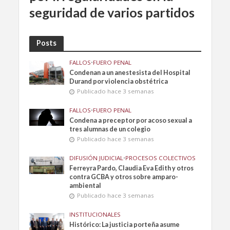
seguridad de varios partidos
Posts
FALLOS
•
FUERO PENAL
Condenan a un anestesista del Hospital
Durand por violencia obstétrica
Publicado hace 3 semanas
FALLOS
•
FUERO PENAL
Condena a preceptor por acoso sexual a
tres alumnas de un colegio
Publicado hace 3 semanas
DIFUSIÓN JUDICIAL
•
PROCESOS COLECTIVOS
Ferreyra Pardo, Claudia Eva Edith y otros
contra GCBA y otros sobre amparo-
ambiental
Publicado hace 3 semanas
INSTITUCIONALES
Histórico: La justicia porteña asume