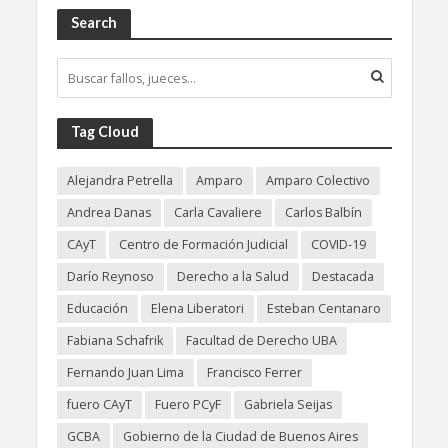
Search
Tag Cloud
Alejandra Petrella
Amparo
Amparo Colectivo
Andrea Danas
Carla Cavaliere
Carlos Balbín
CAyT
Centro de Formación Judicial
COVID-19
Darío Reynoso
Derecho a la Salud
Destacada
Educación
Elena Liberatori
Esteban Centanaro
Fabiana Schafrik
Facultad de Derecho UBA
Fernando Juan Lima
Francisco Ferrer
fuero CAyT
Fuero PCyF
Gabriela Seijas
GCBA
Gobierno de la Ciudad de Buenos Aires