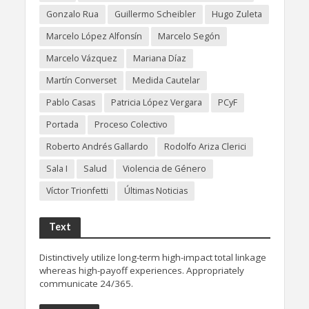
Gonzalo Rua
Guillermo Scheibler
Hugo Zuleta
Marcelo López Alfonsín
Marcelo Segón
Marcelo Vázquez
Mariana Díaz
Martín Converset
Medida Cautelar
Pablo Casas
Patricia López Vergara
PCyF
Portada
Proceso Colectivo
Roberto Andrés Gallardo
Rodolfo Ariza Clerici
Sala I
Salud
Violencia de Género
Víctor Trionfetti
Últimas Noticias
Text
Distinctively utilize long-term high-impact total linkage
whereas high-payoff experiences. Appropriately
communicate 24/365.