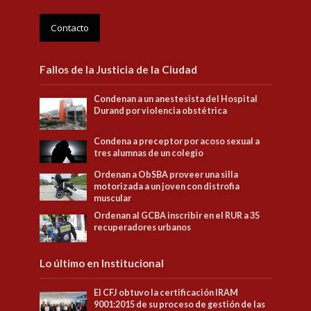
Contacto
Fallos de la Justicia de la Ciudad
Condenan a un anestesista del Hospital
Durand por violencia obstétrica
Condena a preceptor por acoso sexual a
tres alumnas de un colegio
Ordenan a ObSBA proveer una silla
motorizada a un joven con distrofia
muscular
Ordenan al GCBA inscribir en el RUR a 35
recuperadores urbanos
Lo último en Institucional
El CFJ obtuvo la certificación IRAM
9001:2015 de su proceso de gestión de las