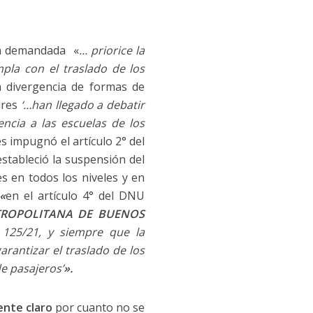
 la demandada «
… priorice la
pla con el traslado de los
la divergencia de formas de
ires
‘…han llegado a debatir
ncia a las escuelas de los
s impugnó el artículo 2° del
estableció la suspensión del
es en todos los niveles y en
«
en el artículo 4° del DNU
ROPOLITANA DE BUENOS
 125/21, y siempre que la
rantizar el traslado de los
de pasajeros’
».
ente claro
por cuanto no se