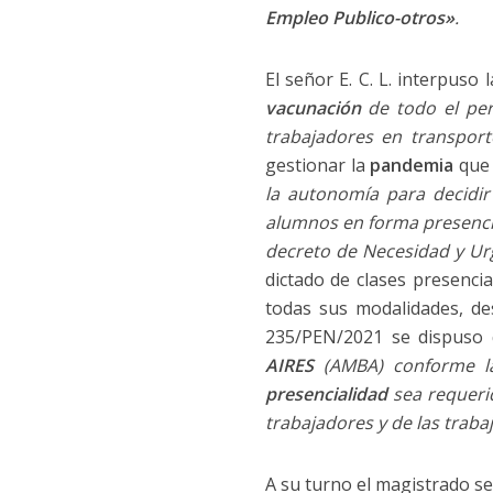
Empleo Publico-otros
»
.
El señor E. C. L. interpus
vacunación
de todo el per
trabajadores en transpor
gestionar la
pandemia
qu
la autonomía para decidir
alumnos en forma presenci
decreto de Necesidad y U
dictado de clases presencia
todas sus modalidades, de
235/PEN/2021 se dispuso 
AIRES
(AMBA) conforme la 
presencialidad
sea
requeri
trabajadores y de las trabaj
A su turno el magistrado s