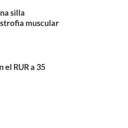
a silla
istrofia muscular
n el RUR a 35