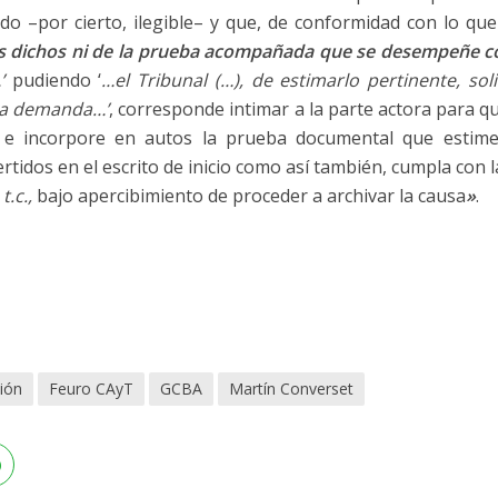
do –por cierto, ilegible– y que, de conformidad con lo que 
s dichos ni de la prueba acompañada que se desempeñe c
’
pudiendo ‘
…el Tribunal (…), de estimarlo pertinente, sol
la demanda…’
, corresponde intimar a la parte actora para qu
 incorpore en autos la prueba documental que estime
tidos en el escrito de inicio como así también, cumpla con 
,
t.c.,
bajo apercibimiento de proceder a archivar la causa
»
.
ión
Feuro CAyT
GCBA
Martín Converset