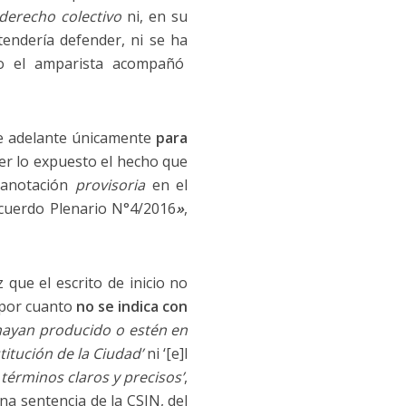
derecho colectivo
ni, en su
tendería defender, ni se ha
 el amparista acompañó
úe adelante únicamente
para
er lo expuesto el hecho que
u anotación
provisoria
en el
Acuerdo Plenario N°4/2016
»
,
 que el escrito de inicio no
 por cuanto
no se indica con
 hayan producido o estén en
titución de la Ciudad’
ni ‘[e]l
 términos claros y precisos’
,
 sentencia de la CSJN, del