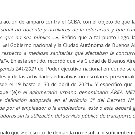
o la acción de amparo contra el GCBA, con el objeto de que
sonal no docente y auxiliares de la educación y que cum
te que no sea público….
».
Refirió que a tal punto llegó 
e
«
el Gobierno nacional y la Ciudad Autónoma de Buenos A
 respecto a medidas sanitarias que afectaban la concurre
al’
»
.
En este sentido, recordó que
«
la Ciudad de Buenos Aire
rgencia 241/2021
del Poder ejecutivo nacional en donde se 
les y de las actividades educativas no escolares presencial
sde el 19 hasta el 30 de abril de 2021
»
. Y especificó que
que ‘[e]
n el aglomerado urbano denominado
ÁREA MET
definición adoptada en el artículo 3° del Decreto N°
da por el empleador o la empleadora, este o esta deberá ga
adoras sin la utilización del servicio público de transporte 
eñaló que
«
el escrito de demanda
no resulta lo suficientem