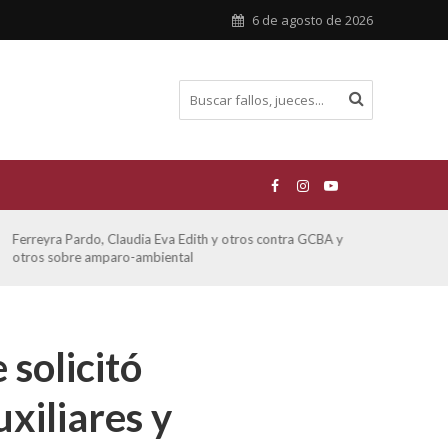
6 de agosto de 2026
ATE contra GCBA sobre amparo – empleo publico otros
San
sob
solicitó
xiliares y