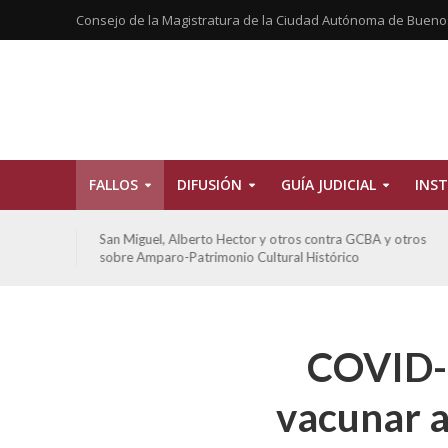
Consejo de la Magistratura de la Ciudad Autónoma de Bueno
FALLOS
DIFUSIÓN
GUÍA JUDICIAL
INST
 otros
De Morais, Oscar Antonio y otros y otros contra GCBA
sobre amparo-habitacionales
COVID-1
vacunar a