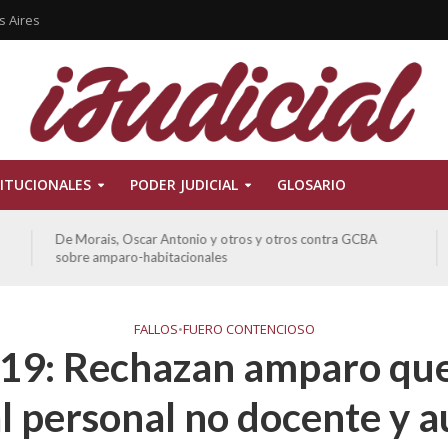
s Aires
ITUCIONALES
PODER JUDICIAL
GLOSARIO
Ferreyra Pardo, Claudia Eva Edith y otros contra GCBA y
otros sobre amparo-ambiental
FALLOS
•
FUERO CONTENCIOSO
9: Rechazan amparo que 
l personal no docente y au