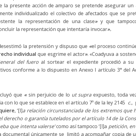
de la presente acción de amparo se pretende asegurar un
ente individualizado el colectivo de afectados que se pre
ostente la representación de una clase
»
y que tampoco
cluir la representación que intentaría invocar
».
 desestimó la pretensión y dispuso que
«
el proceso contin
recho individual
que esgrime el actor
»
. «Coadyuva a sosten
General del fuero
al sortear el expediente procedió a s
tivos conforme a lo dispuesto en Anexo I artículo 3° del 
cluyó que
«
sin perjuicio de lo
ut supra
expuesto, toda vez
 con lo que se establece en el artículo 7º de la ley 2145
c.
,
equiere
, ‘[l]
a relación circunstanciada de los extremos que
el derecho o garantía tutelados por el artículo 14 de la Cons
ueba que intenta valerse’
como así tampoco ‘[l]a
petición, en
documental únicamente se limitó a acompañar copia de una