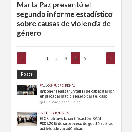
Marta Paz presentó el
segundo informe estadístico
sobre causas de violencia de
género
1
2
3
4
5
Posts
FALLOS
•
FUERO PENAL
Imponen realizar un taller de capacitación
en discapacidad diseñado para el caso
Publicado hace 3 días
INSTITUCIONALES
El CFJ obtuvo la certificación IRAM
9001:2015 de su proceso de gestión de las
actividades académicas