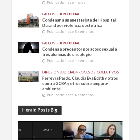
Publicado hace 4 días
FALLOS
•
FUERO PENAL
Condenan a un anestesista del Hospital
Durand por violencia obstétrica
Publicado hace 3 semanas
FALLOS
•
FUERO PENAL
Condena a preceptor por acoso sexual a
tres alumnas de un colegio
Publicado hace 4 semanas
DIFUSIÓN JUDICIAL
•
PROCESOS COLECTIVOS
Ferreyra Pardo, Claudia Eva Edith y otros
contra GCBA y otros sobre amparo-
ambiental
Publicado hace 4 semanas
Herald Posts Big