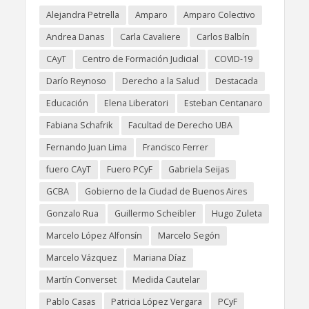
Alejandra Petrella
Amparo
Amparo Colectivo
Andrea Danas
Carla Cavaliere
Carlos Balbín
CAyT
Centro de Formación Judicial
COVID-19
Darío Reynoso
Derecho a la Salud
Destacada
Educación
Elena Liberatori
Esteban Centanaro
Fabiana Schafrik
Facultad de Derecho UBA
Fernando Juan Lima
Francisco Ferrer
fuero CAyT
Fuero PCyF
Gabriela Seijas
GCBA
Gobierno de la Ciudad de Buenos Aires
Gonzalo Rua
Guillermo Scheibler
Hugo Zuleta
Marcelo López Alfonsín
Marcelo Segón
Marcelo Vázquez
Mariana Díaz
Martín Converset
Medida Cautelar
Pablo Casas
Patricia López Vergara
PCyF