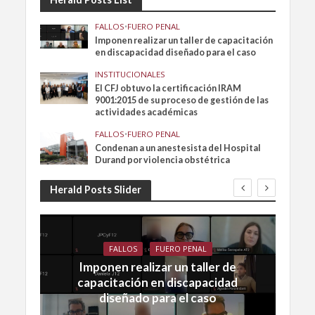
FALLOS
•
FUERO PENAL
Imponen realizar un taller de capacitación
en discapacidad diseñado para el caso
INSTITUCIONALES
El CFJ obtuvo la certificación IRAM
9001:2015 de su proceso de gestión de las
actividades académicas
FALLOS
•
FUERO PENAL
Condenan a un anestesista del Hospital
Durand por violencia obstétrica
Herald Posts Slider
FALLOS
FUERO PENAL
Imponen realizar un taller de
capacitación en discapacidad
diseñado para el caso