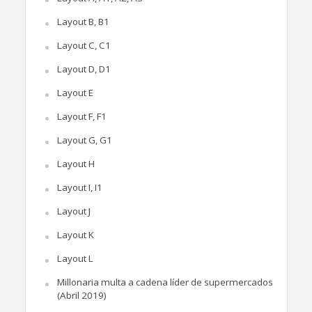
Layout B, B1
Layout C, C1
Layout D, D1
Layout E
Layout F, F1
Layout G, G1
Layout H
Layout I, I1
Layout J
Layout K
Layout L
Millonaria multa a cadena líder de supermercados
(Abril 2019)