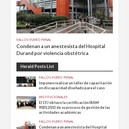
FALLOS
•
FUERO PENAL
Condenan a un anestesista del Hospital
Durand por violencia obstétrica
Herald Posts List
FALLOS
•
FUERO PENAL
Imponen realizar un taller de capacitación
en discapacidad diseñado para el caso
INSTITUCIONALES
El CFJ obtuvo la certificación IRAM
9001:2015 de su proceso de gestión de las
actividades académicas
FALLOS
•
FUERO PENAL
Condenan a un anestesista del Hospital