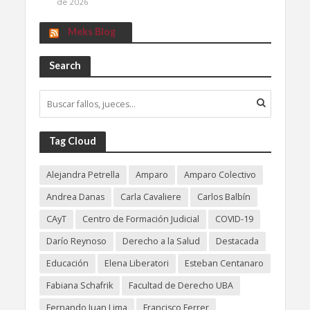
de 2026
Meks Blog
Search
Tag Cloud
Alejandra Petrella
Amparo
Amparo Colectivo
Andrea Danas
Carla Cavaliere
Carlos Balbín
CAyT
Centro de Formación Judicial
COVID-19
Darío Reynoso
Derecho a la Salud
Destacada
Educación
Elena Liberatori
Esteban Centanaro
Fabiana Schafrik
Facultad de Derecho UBA
Fernando Juan Lima
Francisco Ferrer