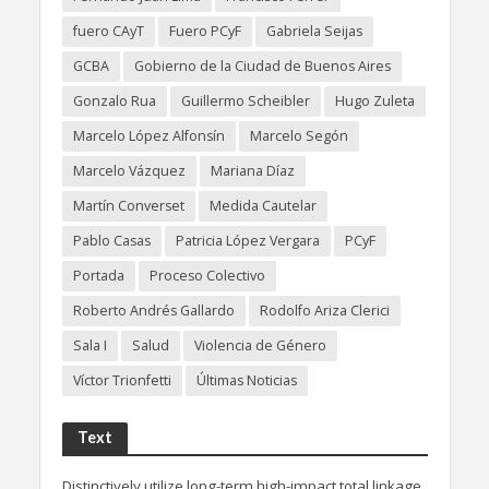
fuero CAyT
Fuero PCyF
Gabriela Seijas
GCBA
Gobierno de la Ciudad de Buenos Aires
Gonzalo Rua
Guillermo Scheibler
Hugo Zuleta
Marcelo López Alfonsín
Marcelo Segón
Marcelo Vázquez
Mariana Díaz
Martín Converset
Medida Cautelar
Pablo Casas
Patricia López Vergara
PCyF
Portada
Proceso Colectivo
Roberto Andrés Gallardo
Rodolfo Ariza Clerici
Sala I
Salud
Violencia de Género
Víctor Trionfetti
Últimas Noticias
Text
Distinctively utilize long-term high-impact total linkage