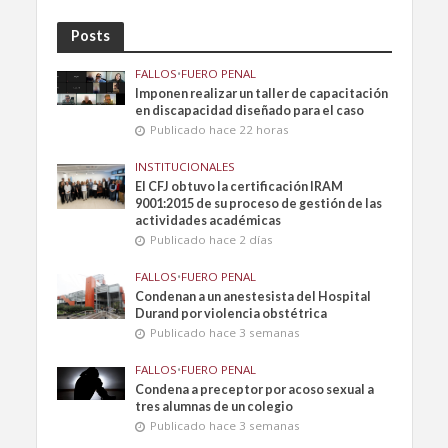
Posts
FALLOS
•
FUERO PENAL
Imponen realizar un taller de capacitación
en discapacidad diseñado para el caso
Publicado hace 22 horas
INSTITUCIONALES
El CFJ obtuvo la certificación IRAM
9001:2015 de su proceso de gestión de las
actividades académicas
Publicado hace 2 días
FALLOS
•
FUERO PENAL
Condenan a un anestesista del Hospital
Durand por violencia obstétrica
Publicado hace 3 semanas
FALLOS
•
FUERO PENAL
Condena a preceptor por acoso sexual a
tres alumnas de un colegio
Publicado hace 3 semanas