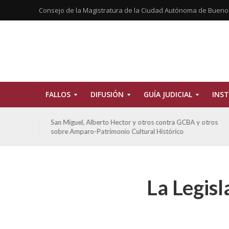
Consejo de la Magistratura de la Ciudad Autónoma de Bueno
FALLOS
DIFUSIÓN
GUÍA JUDICIAL
INST
tros
San Miguel, Alberto Hector y otros contra GCBA y otros
sobre Amparo-Patrimonio Cultural Histórico
La Legisl