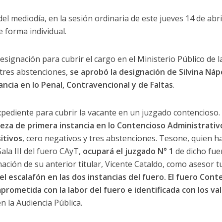
el mediodía, en la sesión ordinaria de este jueves 14 de abri
 forma individual.
esignación para cubrir el cargo en el Ministerio Público de 
 tres abstenciones,
se aprobó la designación de Silvina Nápo
ncia en lo Penal, Contravencional y de Faltas
.
xpediente para cubrir la vacante en un juzgado contencioso.
eza de primera instancia en lo Contencioso Administrativo
itivos
, cero negativos y tres abstenciones. Tesone, quien has
Sala III del fuero CAyT,
ocupará el juzgado N° 1
de dicho fuer
nación de su anterior titular, Vicente Cataldo, como asesor tu
el escalafón en las dos instancias del fuero. El fuero Conte
rometida con la labor del fuero e identificada con los val
n la Audiencia Pública.