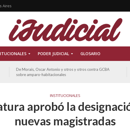
s Aires
ITUCIONALES
PODER JUDICIAL
GLOSARIO
De Morais, Oscar Antonio y otros y otros contra GCBA
sobre amparo-habitacionales
INSTITUCIONALES
atura aprobó la designaci
nuevas magistradas