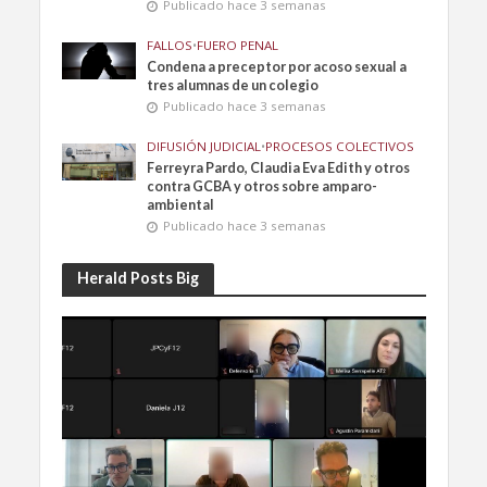
Publicado hace 3 semanas
FALLOS
•
FUERO PENAL
Condena a preceptor por acoso sexual a
tres alumnas de un colegio
Publicado hace 3 semanas
DIFUSIÓN JUDICIAL
•
PROCESOS COLECTIVOS
Ferreyra Pardo, Claudia Eva Edith y otros
contra GCBA y otros sobre amparo-
ambiental
Publicado hace 3 semanas
Herald Posts Big