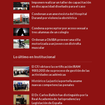
Imponen realizar un taller de capacitación
en discapacidad diseñado para el caso
Condenan a un anestesista del Hospital
Durand por violencia obstétrica
Condena a preceptor por acoso sexual a
tres alumnas de un colegio
Ordenan a ObSBA proveer una silla
motorizada a un joven con distrofia
muscular
Lo último en Institucional
El CFJ obtuvo la certificación IRAM
9001:2015 de su proceso de gestión de las
actividades académicas
Histórico: La justicia porteña asume
nuevas competencias penales
El Dr. Carlos Balbín fue distinguido por la
Real Academia de Jurisprudencia y
Legislación de España