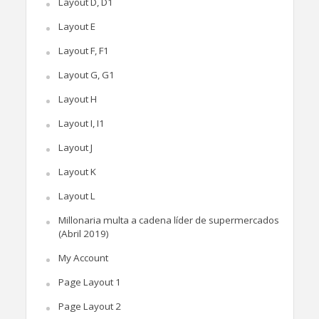
Layout D, D1
Layout E
Layout F, F1
Layout G, G1
Layout H
Layout I, I1
Layout J
Layout K
Layout L
Millonaria multa a cadena líder de supermercados
(Abril 2019)
My Account
Page Layout 1
Page Layout 2