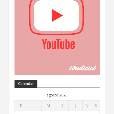
Calendar
agosto 2026
D
L
M
X
J
V
S