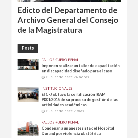
Edicto del Departamento de
Archivo General del Consejo
de la Magistratura
Posts
FALLOS
•
FUERO PENAL
Imponen realizar un taller de capacitación
en discapacidad diseñado para el caso
Publicado hace 24 horas
INSTITUCIONALES
El CFJ obtuvo la certificación IRAM
9001:2015 de su proceso de gestión de las
actividades académicas
Publicado hace 2 días
FALLOS
•
FUERO PENAL
Condenan a un anestesista del Hospital
Durand por violencia obstétrica