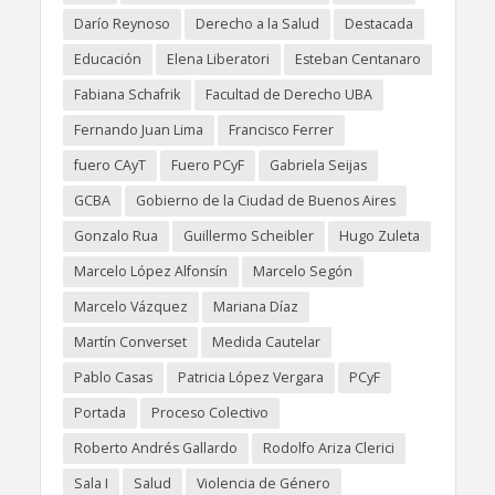
Darío Reynoso
Derecho a la Salud
Destacada
Educación
Elena Liberatori
Esteban Centanaro
Fabiana Schafrik
Facultad de Derecho UBA
Fernando Juan Lima
Francisco Ferrer
fuero CAyT
Fuero PCyF
Gabriela Seijas
GCBA
Gobierno de la Ciudad de Buenos Aires
Gonzalo Rua
Guillermo Scheibler
Hugo Zuleta
Marcelo López Alfonsín
Marcelo Segón
Marcelo Vázquez
Mariana Díaz
Martín Converset
Medida Cautelar
Pablo Casas
Patricia López Vergara
PCyF
Portada
Proceso Colectivo
Roberto Andrés Gallardo
Rodolfo Ariza Clerici
Sala I
Salud
Violencia de Género