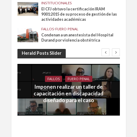
INSTITUCIONALES
El CFJ obtuvo la certificación IRAM
9001:2015 de su proceso de gestión de las
actividades académicas
FALLOS
•
FUERO PENAL
Condenan a un anestesista del Hospital
Durand por violencia obstétrica
Herald Posts Slider
FALLOS
FUERO PENAL
Imponen realizar un taller de
capacitación en discapacidad
diseñado para el caso