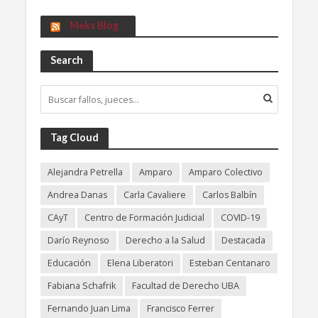
Meks Blog
Search
Tag Cloud
Alejandra Petrella
Amparo
Amparo Colectivo
Andrea Danas
Carla Cavaliere
Carlos Balbín
CAyT
Centro de Formación Judicial
COVID-19
Darío Reynoso
Derecho a la Salud
Destacada
Educación
Elena Liberatori
Esteban Centanaro
Fabiana Schafrik
Facultad de Derecho UBA
Fernando Juan Lima
Francisco Ferrer