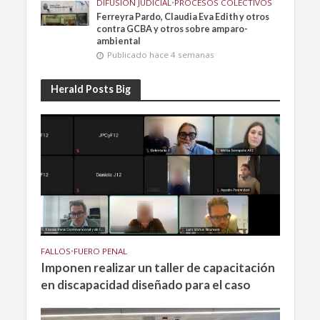
DIFUSIÓN JUDICIAL
•
PROCESOS COLECTIVOS
Ferreyra Pardo, Claudia Eva Edith y otros
contra GCBA y otros sobre amparo-
ambiental
Publicado hace 4 semanas
Herald Posts Big
FALLOS
•
FUERO PENAL
Imponen realizar un taller de capacitación
en discapacidad diseñado para el caso