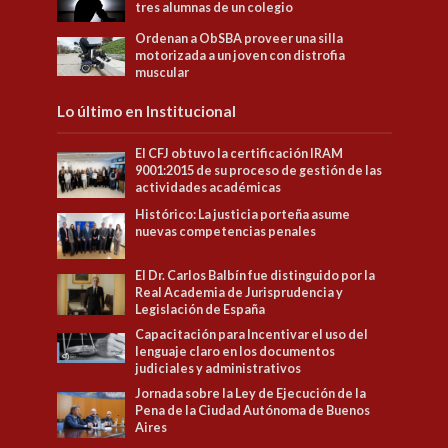
tres alumnas de un colegio
Ordenan a ObSBA proveer una silla
motorizada a un joven con distrofia
muscular
Lo último en Institucional
El CFJ obtuvo la certificación IRAM
9001:2015 de su proceso de gestión de las
actividades académicas
Histórico: La justicia porteña asume
nuevas competencias penales
El Dr. Carlos Balbín fue distinguido por la
Real Academia de Jurisprudencia y
Legislación de España
Capacitación para Incentivar el uso del
lenguaje claro en los documentos
judiciales y administrativos
Jornada sobre la Ley de Ejecución de la
Pena de la Ciudad Autónoma de Buenos
Aires