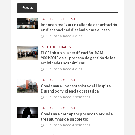
Posts
FALLOS
•
FUERO PENAL
Imponen realizar un taller de capacitación
en discapacidad diseñado para el caso
Publicado hace 3 días
INSTITUCIONALES
El CFJ obtuvo la certificación IRAM
9001:2015 de su proceso de gestión de las
actividades académicas
Publicado hace 4 días
FALLOS
•
FUERO PENAL
Condenan a un anestesista del Hospital
Durand por violencia obstétrica
Publicado hace 3 semanas
FALLOS
•
FUERO PENAL
Condena a preceptor por acoso sexual a
tres alumnas de un colegio
Publicado hace 4 semanas