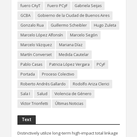
fuero CAyT
Fuero PCyF
Gabriela Seijas
GCBA
Gobierno de la Ciudad de Buenos Aires
Gonzalo Rua
Guillermo Scheibler
Hugo Zuleta
Marcelo López Alfonsín
Marcelo Segón
Marcelo Vázquez
Mariana Díaz
Martín Converset
Medida Cautelar
Pablo Casas
Patricia López Vergara
PCyF
Portada
Proceso Colectivo
Roberto Andrés Gallardo
Rodolfo Ariza Clerici
Sala I
Salud
Violencia de Género
Víctor Trionfetti
Últimas Noticias
Text
Distinctively utilize long-term high-impact total linkage