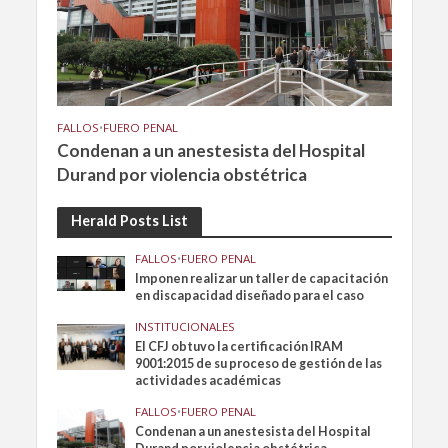
FALLOS
•
FUERO PENAL
Condenan a un anestesista del Hospital
Durand por violencia obstétrica
Herald Posts List
FALLOS
•
FUERO PENAL
Imponen realizar un taller de capacitación
en discapacidad diseñado para el caso
INSTITUCIONALES
El CFJ obtuvo la certificación IRAM
9001:2015 de su proceso de gestión de las
actividades académicas
FALLOS
•
FUERO PENAL
Condenan a un anestesista del Hospital