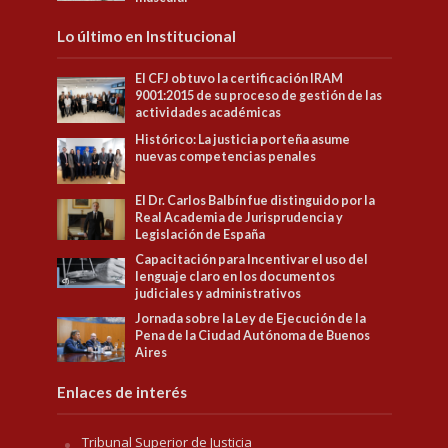
Lo último en Institucional
El CFJ obtuvo la certificación IRAM
9001:2015 de su proceso de gestión de las
actividades académicas
Histórico: La justicia porteña asume
nuevas competencias penales
El Dr. Carlos Balbín fue distinguido por la
Real Academia de Jurisprudencia y
Legislación de España
Capacitación para Incentivar el uso del
lenguaje claro en los documentos
judiciales y administrativos
Jornada sobre la Ley de Ejecución de la
Pena de la Ciudad Autónoma de Buenos
Aires
Enlaces de interés
Tribunal Superior de Justicia