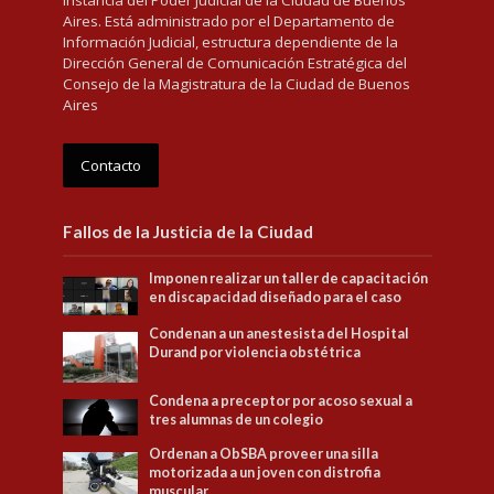
Aires. Está administrado por el Departamento de
Información Judicial, estructura dependiente de la
Dirección General de Comunicación Estratégica del
Consejo de la Magistratura de la Ciudad de Buenos
Aires
Contacto
Fallos de la Justicia de la Ciudad
Imponen realizar un taller de capacitación
en discapacidad diseñado para el caso
Condenan a un anestesista del Hospital
Durand por violencia obstétrica
Condena a preceptor por acoso sexual a
tres alumnas de un colegio
Ordenan a ObSBA proveer una silla
motorizada a un joven con distrofia
muscular