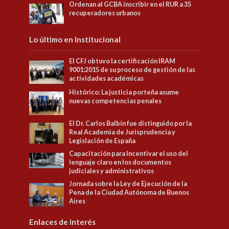
Ordenan al GCBA inscribir en el RUR a 35
recuperadores urbanos
Lo último en Institucional
El CFJ obtuvo la certificación IRAM
9001:2015 de su proceso de gestión de las
actividades académicas
Histórico: La justicia porteña asume
nuevas competencias penales
El Dr. Carlos Balbín fue distinguido por la
Real Academia de Jurisprudencia y
Legislación de España
Capacitación para Incentivar el uso del
lenguaje claro en los documentos
judiciales y administrativos
Jornada sobre la Ley de Ejecución de la
Pena de la Ciudad Autónoma de Buenos
Aires
Enlaces de interés