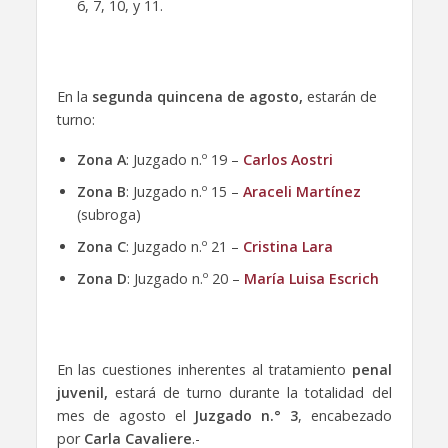
6, 7, 10, y 11.
En la
segunda quincena de agosto,
estarán de
turno:
Zona A
: Juzgado n.º 19 –
Carlos Aostri
Zona B
: Juzgado n.º 15 –
Araceli Martínez
(subroga)
Zona C
: Juzgado n.º 21 –
Cristina Lara
Zona D
: Juzgado n.º 20 –
María Luisa Escrich
En las cuestiones inherentes al tratamiento
penal
juvenil,
estará de turno durante la totalidad del
mes de agosto el
Juzgado n.° 3
, encabezado
por
Carla Cavaliere
.-