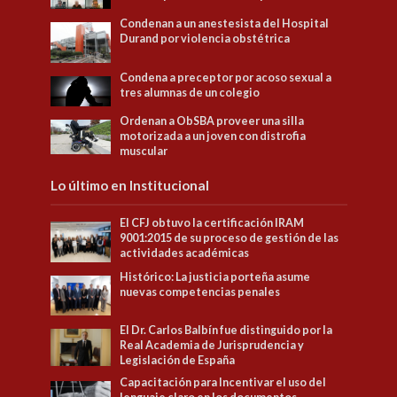
Condenan a un anestesista del Hospital
Durand por violencia obstétrica
Condena a preceptor por acoso sexual a
tres alumnas de un colegio
Ordenan a ObSBA proveer una silla
motorizada a un joven con distrofia
muscular
Lo último en Institucional
El CFJ obtuvo la certificación IRAM
9001:2015 de su proceso de gestión de las
actividades académicas
Histórico: La justicia porteña asume
nuevas competencias penales
El Dr. Carlos Balbín fue distinguido por la
Real Academia de Jurisprudencia y
Legislación de España
Capacitación para Incentivar el uso del