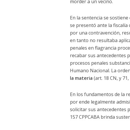
morder a un vecino.
En la sentencia se sostiene
se presentó ante la fiscalí
por una contravención, resu
en tanto no resultaba aplica
penales en flagrancia proced
recabar sus antecedentes pe
procesos penales substanciad
Humano Nacional. La orden 
la materia
(art. 18 CN, y 71
En los fundamentos de la res
por ende legalmente admisibl
solicitar sus antecedentes pe
157 CPPCABA brinda sustent