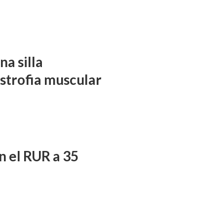
a silla
istrofia muscular
n el RUR a 35