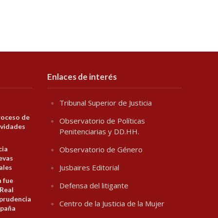
Enlaces de interés
Tribunal Superior de Justicia
roceso de
Observatorio de Políticas
ividades
Penitenciarias y DD.HH.
cia
Observatorio de Género
evas
Jusbaires Editorial
ales
n fue
Defensa del litigante
 Real
prudencia
Centro de la Justicia de la Mujer
spaña