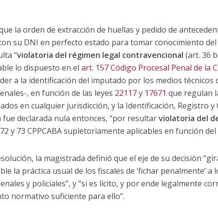
 que la orden de extracción de huellas y pedido de anteced
a con su DNI en perfecto estado para tomar conocimiento del 
lta “
violatoria del régimen legal contravencional
(art. 36 b
ble lo dispuesto en el
art. 157 Código Procesal Penal de la 
er a la identificación del imputado por los medios técnicos 
nales-, en función de las leyes
22117
y
17671
que regulan la
os en cualquier jurisdicción, y la Identificación, Registro y C
fue declarada nula entonces, “por resultar
violatoria del 
, 72 y 73 CPPCABA supletoriamente aplicables en función del ar
olución, la magistrada definió que el eje de su decisión “gira 
e la práctica usual de los fiscales de ‘fichar penalmente’ a 
nales y policiales”, y “si es lícito, y por ende legalmente cor
o normativo suficiente para ello”.