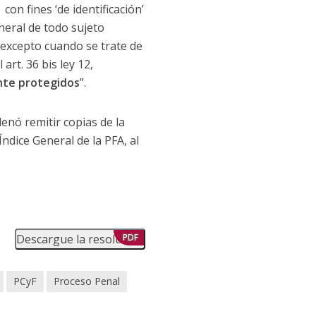
on fines ‘de identificación’
neral de todo sujeto
 excepto cuando se trate de
rt. 36 bis ley 12,
ente protegidos
”.
enó remitir copias de la
Índice General de la PFA, al
Descargue la resolución
PDF
PCyF
Proceso Penal