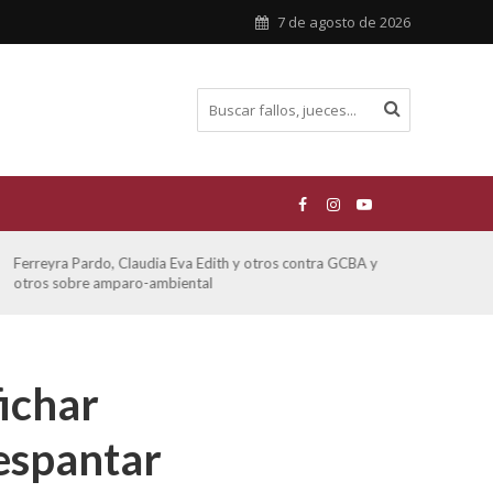
7 de agosto de 2026
Ferreyra Pardo, Claudia Eva Edith y otros contra GCBA y
ATE 
otros sobre amparo-ambiental
fichar
espantar