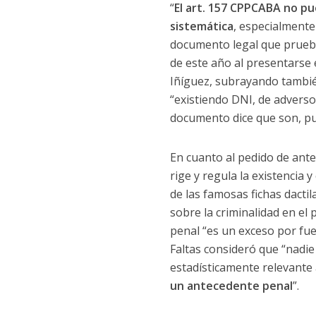
“
El art. 157 CPPCABA no pu
sistemática
, especialmente
documento legal que prueba l
de este año al presentarse 
Iñíguez, subrayando también
“existiendo DNI, de adverso
documento dice que son, pue
En cuanto al pedido de ant
rige y regula la existencia 
de las famosas fichas dactila
sobre la criminalidad en el 
penal “es un exceso por fuer
Faltas consideró que “nadi
estadísticamente relevante a
un antecedente penal
”.