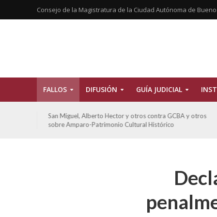
Consejo de la Magistratura de la Ciudad Autónoma de Bueno
FALLOS
DIFUSIÓN
GUÍA JUDICIAL
INST
tros
San Miguel, Alberto Hector y otros contra GCBA y otros
sobre Amparo-Patrimonio Cultural Histórico
Decla
penalme