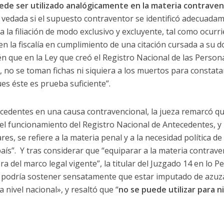
ede ser utilizado analógicamente en la materia contraven
 vedada si el supuesto contraventor se identificó adecuadam
a filiación de modo exclusivo y excluyente, tal como ocurrier
en la fiscalía en cumplimiento de una citación cursada a su d
 que en la Ley que creó el Registro Nacional de las Person
, no se toman fichas ni siquiera a los muertos para constat
s éste es prueba suficiente”.
ecedentes en una causa contravencional, la jueza remarcó qu
y el funcionamiento del Registro Nacional de Antecedentes, y
res, se refiere a la materia penal y a la necesidad política de
país”. Y tras considerar que “equiparar a la materia contrav
a del marco legal vigente”, la titular del Juzgado 14 en lo P
e podría sostener sensatamente que estar imputado de azuza
 nivel nacional», y resaltó que “
no se puede utilizar para n