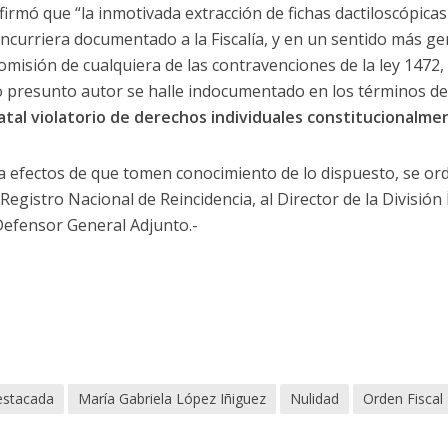
irmó que “la inmotivada extracción de fichas dactiloscópicas c
ncurriera documentado a la Fiscalía, y en un sentido más ge
misión de cualquiera de las contravenciones de la ley 1472,
 presunto autor se halle indocumentado en los términos del a
atal violatorio de derechos individuales constitucionalm
 a efectos de que tomen conocimiento de lo dispuesto, se ord
 Registro Nacional de Reincidencia, al Director de la División 
 Defensor General Adjunto.-
stacada
María Gabriela López Iñiguez
Nulidad
Orden Fiscal