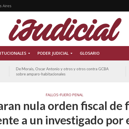
s Aires
ITUCIONALES
PODER JUDICIAL
GLOSARIO
De Morais, Oscar Antonio y otros y otros contra GCBA
sobre amparo-habitacionales
FALLOS
•
FUERO PENAL
ran nula orden fiscal de 
nte a un investigado por 