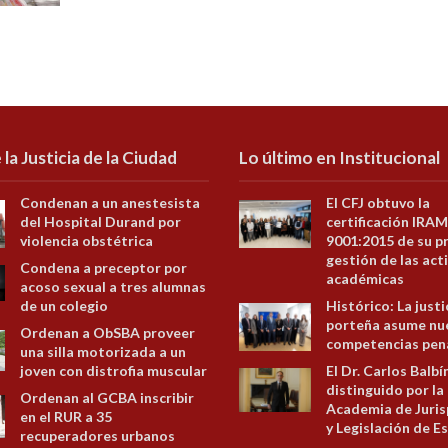
 la Justicia de la Ciudad
Lo último en Institucional
Condenan a un anestesista
El CFJ obtuvo la
del Hospital Durand por
certificación IRAM
violencia obstétrica
9001:2015 de su p
gestión de las act
Condena a preceptor por
académicas
acoso sexual a tres alumnas
de un colegio
Histórico: La justi
porteña asume nu
Ordenan a ObSBA proveer
competencias pen
una silla motorizada a un
joven con distrofia muscular
El Dr. Carlos Balbí
distinguido por la
Ordenan al GCBA inscribir
Academia de Juris
en el RUR a 35
y Legislación de E
recuperadores urbanos