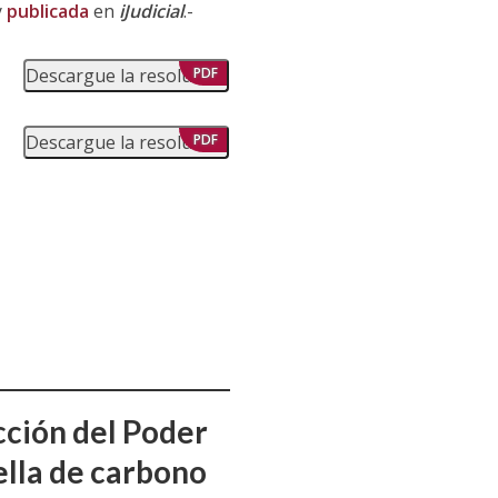
y
publicada
en
iJudicial
.-
Descargue la resolución
PDF
Descargue la resolución
PDF
cción del Poder
uella de carbono