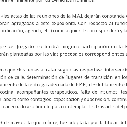
las actas de las reuniones de la M.A.I. dejarán constancia d
serán agregadas a este expediente. Con respecto al funci
ordinación, agenda, etc.) como a quién le corresponderá y la
que «el Juzgado no tendrá ninguna participación en la 
erán planteadas por las
vías procesales correspondientes
a
mó que «los temas a tratar según las respectivas intervencio
n de calle, determinación de ‘lugares de transición’ en los
uimiento de la entrega adecuada de E.P.P., desdoblamiento de
cocina, acompañantes terapéuticos, falta de insumos, tes
 labora como contagios, capacitación y supervisión, contin
io adecuado y suficiente para contemplar los traslados del p
3 de mayo a la que refiere, fue adoptada por la titular de