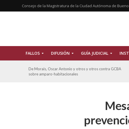
Consejo de la Magistratura de la Ciudad Autónoma de Bueno
FALLOS
DIFUSIÓN
GUÍA JUDICIAL
INST
tros
De Morais, Oscar Antonio y otros y otros contra GCBA
sobre amparo-habitacionales
Mesa
prevenci