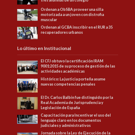
tres alumnas de un colegio
Ordenan a ObSBA proveer una silla
motorizada a un joven con distrofia
muscular
Ordenan al GCBA inscribir en el RUR a 35
recuperadores urbanos
Lo último en Institucional
El CFJ obtuvo la certificación IRAM
9001:2015 de su proceso de gestión de las
actividades académicas
Histórico: La justicia porteña asume
nuevas competencias penales
El Dr. Carlos Balbín fue distinguido por la
Real Academia de Jurisprudencia y
Legislación de España
Capacitación para Incentivar el uso del
lenguaje claro en los documentos
judiciales y administrativos
Jornada sobre la Ley de Ejecución de la